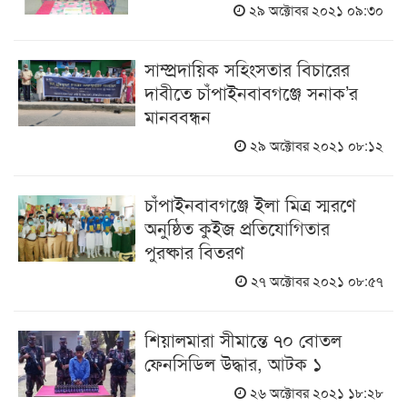
২৯ অক্টোবর ২০২১ ০৯:৩০
সাম্প্রদায়িক সহিংসতার বিচারের
দাবীতে চাঁপাইনবাবগঞ্জে সনাক’র
মানববন্ধন
২৯ অক্টোবর ২০২১ ০৮:১২
চাঁপাইনবাবগঞ্জে ইলা মিত্র স্মরণে
অনুষ্ঠিত কুইজ প্রতিযোগিতার
পুরষ্কার বিতরণ
২৭ অক্টোবর ২০২১ ০৮:৫৭
শিয়ালমারা সীমান্তে ৭০ বোতল
ফেনসিডিল উদ্ধার, আটক ১
২৬ অক্টোবর ২০২১ ১৮:২৮