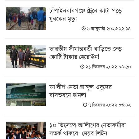
চাঁপাইনবাবগঞ্জে ট্রেনে কাটা পড়ে
যুবকের মৃত্যু
৬ জানুয়ারী ২০২৩ ২২:১৪
ভারতীয় সীমান্তবর্তী বাড়িতে দেড়
কোটি টাকার হেরোইন!
২১ ডিসেম্বর ২০২২ ০৪:৫০
আ’লীগ নেতা আব্দুল ওদুদের
বাসভবনে হামলা
৭ ডিসেম্বর ২০২২ ০৩:৪২
১০ ডিসেম্বর আ’লীগের নেতাকর্মীরা
সতর্ক থাকবে: মেয়র লিটন