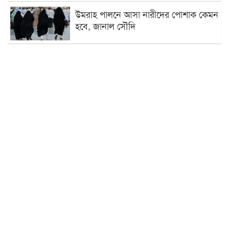
উমরাহ পালনে আসা নারীদের পোশাক কেমন
হবে, জানাল সৌদি