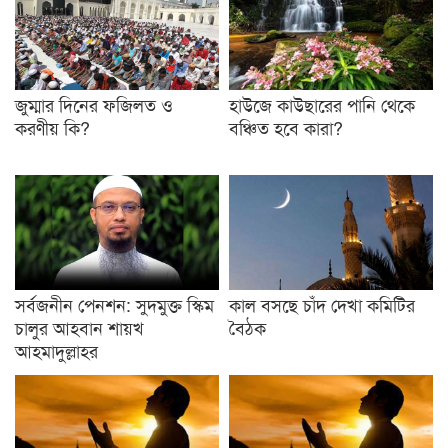
জুম্মার দিনের ফজিলত ও
হাউজে কাউছারের পানি থেকে
করণীয় কি?
বঞ্চিত হবে কারা?
সর্বজনীন পেনশন: সুদমুক্ত স্কিম
কাল বসছে চাঁদ দেখা কমিটির
চালুর আহবান শায়খ
বৈঠক
আহমাদুল্লাহর