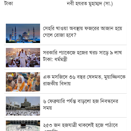
টাকা
নবী হযরত মুহাম্মদ (সা.)
সেহরি খাওয়া অবস্থায় ফজরের আজান হয়ে
গেলে রোজা হবে?
সরকারি প্যাকেজে হজের খরচ সাড়ে ৯ লাখ
টাকা: ধর্মমন্ত্রী
এক মসজিদে ৩৬ বছর খেদমত, মুয়াজ্জিনকে
রাজকীয় বিদায়
৬ ফেব্রুয়ারি পর্যন্ত বাড়লো হজ নিবন্ধনের
সময়
২৫০ জন হজযাত্রী থাকলেই হজে পাঠাবে