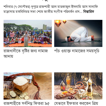
শনিবার (৭ সেপ্টেম্বর) দুপুরে রাজশাহী আল মারকাজুল ইসলামি আস সালাফি
মাদ্রাসায় মতবিনিময় সভা শেষে জাতীয় সংগীত পরিবর্তন প্রস...
বিস্তারিত
রাজধানীতে বৃষ্টির জন্য নামাজ
পাঁচ ওয়াক্ত নামাজের সময়সূচি
আদায়
রাজশাহীতে সর্বনিম্ন ফিতরা ৯৫
যেভাবে ইফতার করতেন প্রিয়