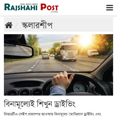
রাজশাহী
শুক্রবার, ৭ই আগস্ট ২০২৬, ২৪শে শ্রাবণ ১৪৩৩
স্কলারশীপ
বিনামূল্যেই শিখুন ড্রাইভিং
বিআরটিএ-সেইপ প্রকল্পের আওতায় বিনামূল্যে ‘মোটরযান ড্রাইভিং এবং