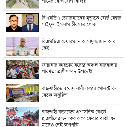
গ্রামের যোগাযোগ বিচ্ছিন্ন
বিএমডিএ চেয়ারম্যানের মৃত্যুতে বোর্ড মেম্বার
সাইফুল ইসলাম হীরকের শোক
বিএমডিএ চেয়ারম্যান আসাদুজ্জামান আর
নেই
ফারাক্কার কারণেই বরেন্দ্র অঞ্চল কারবালায়
পরিণত: প্রাণীসম্পদ উপদেষ্টা
রাজশাহীতে বরেন্দ্র নারী কণ্ঠের গোলটেবিল
বৈঠক অনুষ্ঠিত
রাজশাহী কলেজের প্রশাসনিক বোর্ডে
ছাত্রলীগের ভয়ংকর রূপে ফেরার বার্তা, ছয়
মাসেও নেই অগ্রগতি