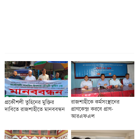
রাজশাহীকে কর্মসংস্থানের
প্রকৌশলী তুহিনের মুক্তির
প্রাণকেন্দ্র করবে প্রাণ-
দাবিতে রাজশাহীতে মানববন্ধন
আরএফএল