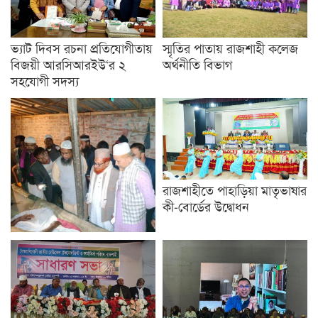
ভ্যাট দিবস রচনা প্রতিযোগীতায়
স্মৃতির পাতায় রাজশাহী কলেজ
বিজয়ী আরসিআরইউ‘র ২
অর্থনীতি বিভাগ
সহযোগী সদস্য
রাজশাহীতে পাহাড়িয়া মাতৃভাষার
কী-বোর্ডের উদ্বোধন
চারঘাটে অগ্নিকান্ডে ক্ষতিগ্রস্থ
পরিবারের পাশে জামায়াত