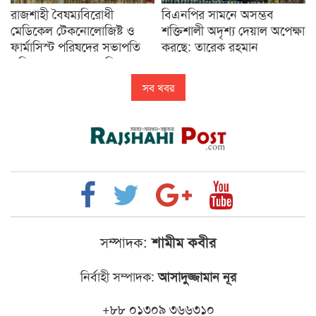
রাজশাহী বৈষম্যবিরোধী
বিএনপির সামনে অসম্ভব
মেডিকেল টেকনোলোজিষ্ট ও
শক্তিশালী অদৃশ্য দেয়াল অপেক্ষা
ফার্মাসিস্ট পরিষদের সভাপতি
করছে: তারেক রহমান
শরিফুল, সম্পাদক জাহিদ
সব খবর
সম্পাদক:
শামীম কবীর
নির্বাহী সম্পাদক:
আসাদুজ্জামান নূর
+৮৮ ০১৩০৯ ৩৬৬৩১০