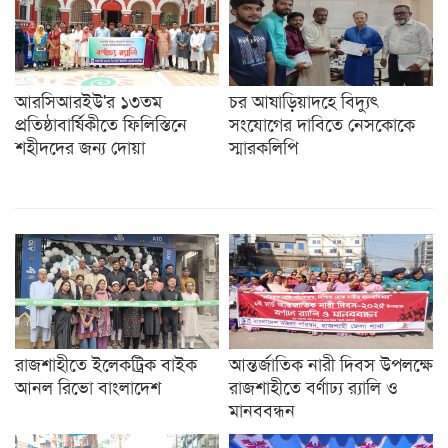
আরসিআরইউ'র ১৩তম
চর আষাড়িয়াদহে বিদ্যুৎ
প্রতিষ্ঠাবার্ষিকীতে ফিলিস্তিনে
সংযোগের দাবিতে নেসকোকে
শহীদদের জন্য দোয়া
স্মারকলিপি
রাজশাহীতে ইলেকট্রিক বাইক
আন্তর্জাতিক নারী দিবস উপলক্ষে
আনল রিভো বাংলাদেশ
রাজশাহীতে বর্ণাঢ্য র‍্যালি ও
মানববন্ধন