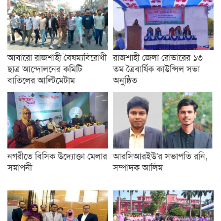
আবারো রাজশাহী বৈষম্যবিরোধী
রাজশাহী জেলা রোভারের ১৩
ছাত্র আন্দোলনের কমিটি
তম ত্রৈবার্ষিক কাউন্সিল সভা
বাতিলের আল্টিমেটাম
অনুষ্ঠিত
নগরীতে বিসিক উদ্যোক্তা মেলার
আরসিআরইউ'র সভাপতি রনি,
সমাপনী
সম্পাদক আলিম