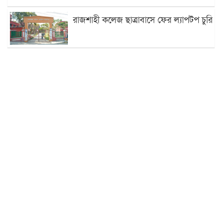
রাজশাহী কলেজ ছাত্রাবাসে ফের ল্যাপটপ চুরি