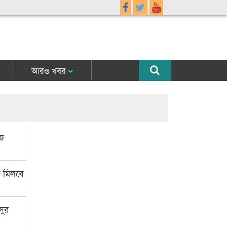
আরও খবর
জ
ি মিলবে
সুর