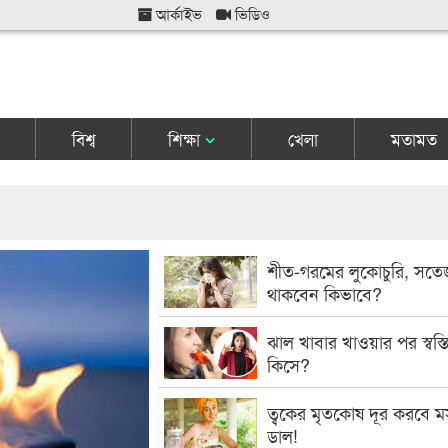
আর্কাইভ
ভিডিও
বিশ্ব
শিক্ষা
খেলা
মতামত
শীত-গরমের লুকোচুরি, সতে
থাকবেন কিভাবে?
ঝাল খাবার খাওয়ার পর স্বস্ত
কিসে?
ত্বকের মৃতকোষ দূর করবে ম
ডাল!