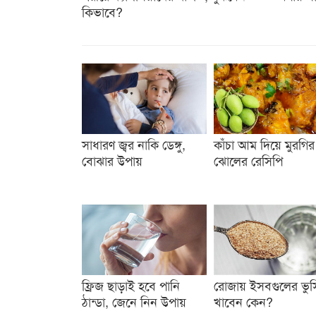
কিভাবে?
সাধারণ জ্বর নাকি ডেঙ্গু,
কাঁচা আম দিয়ে মুরগির
বোঝার উপায়
ঝোলের রেসিপি
ফ্রিজ ছাড়াই হবে পানি
রোজায় ইসবগুলের ভুস
ঠান্ডা, জেনে নিন উপায়
খাবেন কেন?