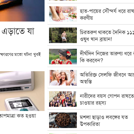
হাত-পায়ের সৌন্দর্য ধরে রা
করণীয়
ণ এড়াতে যা
চিরতরুণ থাকতে দৈনিক ১১
ওষুধ খান ব্রায়ান!
দীর্ঘদিন নিজের তারুণ্য ধরে
বিস্ফোরণের মতো ঘটনা খুবই
কি করবেন?
অতিরিক্ত সেলফি জীবনে আ
অস্বস্তি
নারীদের বয়স গোপন রাখতে
চাওয়ার রহস্য
াপমাত্রা কত হওয়া
মশলা ছাড়াও লবঙ্গের যত
উপকারিতা