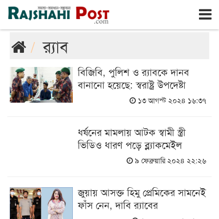
রাজশাহী
শুক্রবার, ৭ই আগস্ট ২০২৬, ২৪শে শ্রাবণ ১৪৩৩
র‌্যাব
বিজিবি, পুলিশ ও র‌্যাবকে দানব
বানানো হয়েছে: স্বরাষ্ট্র উপদেষ্টা
১৩ আগস্ট ২০২৪ ১৬:৩৭
ধর্ষনের মামলায় আটক স্বামী স্ত্রী
ভিডিও ধারণ পড়ে ব্ল্যাকমেইল
৯ ফেব্রুয়ারি ২০২৪ ২২:২৬
জুয়ায় আসক্ত হিমু প্রেমিকের সামনেই
ফাঁস নেন, দাবি র‌্যাবের