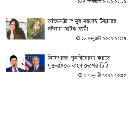
৫ ফেব্রুয়ারি ২০২২ ২২:২১
অভিনেত্রী শিমুর মরদেহ উদ্ধারের
ঘটনায় আটক স্বামী
১৮ জানুয়ারী ২০২২ ২২:২৭
নিষেধাজ্ঞা পুনর্বিবেচনা করতে
যুক্তরাষ্ট্রকে বাংলাদেশের চিঠি
২ জানুয়ারী ২০২২ ২৩:৫০
রাজশাহীতে ভূয়া ডাক্তার গ্রেপ্তার
৯ আগস্ট ২০২১ ১৬:৩১
মাদকদ্রব্যসহ পরীমনি আটক