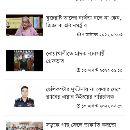
যুক্তরাষ্ট্র তাদের ব্যর্থতা বলে না কেন,
জিজ্ঞাসা প্রধানমন্ত্রীর
৭ অক্টোবর ২০২২ ০৫:০৩
নোয়াখালীতে মাদক ব্যবসায়ী
গ্রেফতার
১৩ আগস্ট ২০২২ ০৬:১০
হেলিকপ্টার দুর্ঘটনায় না ফেরার দেশে
র‍্যাবের এয়ার উইংয়ের পরিচালক
১০ আগস্ট ২০২২ ০৩:৫৭
সড়কে গাছ ফেলে ডাকাতি করতো