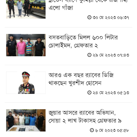
এলো গাঁজা
৩০ মে ২০২৩ ০৬:৩৭
বসতবাড়িতে মিলল ৬০০ লিটার
চোলাইমদ, গ্রেফতার ২
২৯ মে ২০২৩ ০৭:৪৩
আরও এক বছর র‍্যাবের ডিজি
থাকছেন খুরশীদ হোসেন
২৪ মে ২০২৩ ০৫:১৩
জুয়ার আসরে র‌্যাবের অভিযান,
সোয়া ২ লাখ টাকাসহ গ্রেফতার ৯
৬ মে ২০২৩ ০৫:৫৮