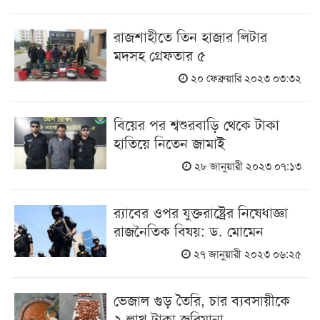
রাজশাহীতে তিন হাজার লিটার
মদসহ গ্রেফতার ৫
২০ ফেব্রুয়ারি ২০২৩ ০৩:৩২
বিয়ের পর শ্বশুরবাড়ি থেকে টাকা
হাতিয়ে নিতেন জামাই
২৮ জানুয়ারী ২০২৩ ০৭:১৩
র‌্যাবের ওপর যুক্তরাষ্ট্রের নিষেধাজ্ঞা
রাজনৈতিক বিষয়: ড. মোমেন
২৭ জানুয়ারী ২০২৩ ০৬:২৫
ভেজাল গুড় তৈরি, চার ব্যবসায়ীকে
২ লাখ টাকা জরিমানা