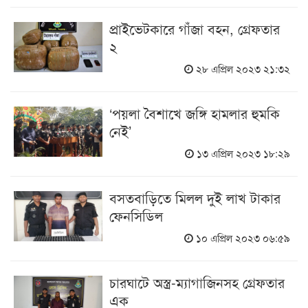
প্রাইভেটকারে গাঁজা বহন, গ্রেফতার
২
২৮ এপ্রিল ২০২৩ ২১:৩২
‘পয়লা বৈশাখে জঙ্গি হামলার হুমকি
নেই’
১৩ এপ্রিল ২০২৩ ১৮:২৯
বসতবাড়িতে মিলল দুই লাখ টাকার
ফেনসিডিল
১০ এপ্রিল ২০২৩ ০৬:৫৯
চারঘাটে অস্ত্র-ম্যাগাজিনসহ গ্রেফতার
এক