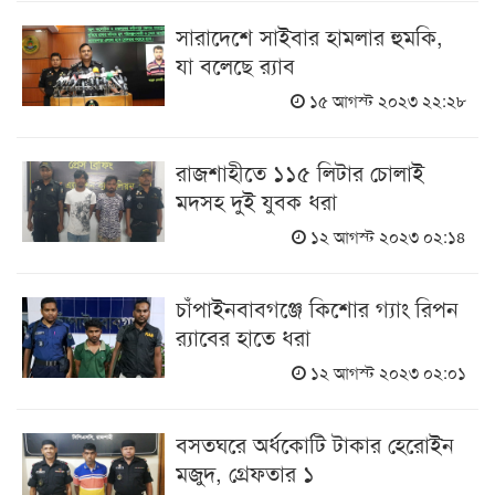
সারাদেশে সাইবার হামলার হুমকি,
যা বলেছে র‍্যাব
১৫ আগস্ট ২০২৩ ২২:২৮
রাজশাহীতে ১১৫ লিটার চোলাই
মদসহ দুই যুবক ধরা
১২ আগস্ট ২০২৩ ০২:১৪
চাঁপাইনবাবগঞ্জে কিশোর গ্যাং রিপন
র‌্যাবের হাতে ধরা
১২ আগস্ট ২০২৩ ০২:০১
বসতঘরে অর্ধকোটি টাকার হেরোইন
মজুদ, গ্রেফতার ১