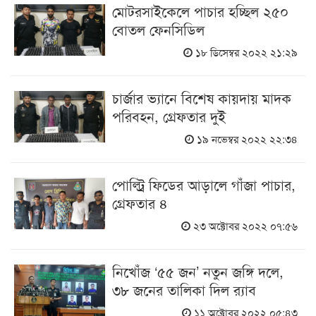
মোটরসাইকেলে পাচার হচ্ছিল ২৫০
বোতল ফেনসিডিল
১৮ ডিসেম্বর ২০২২ ২১:২৯
চার্জার ভ্যানে বিশেষ কায়দায় মাদক
পরিবহন, গ্রেফতার দুই
১৯ নভেম্বর ২০২২ ২২:৩৪
পোল্ট্রি ফিডের আড়ালে গাঁজা পাচার,
গ্রেফতার ৪
২৩ অক্টোবর ২০২২ ০৭:৫৬
নিখোঁজ ‘৫৫ জন’ নতুন জঙ্গি দলে,
৩৮ জনের তালিকা দিল র‌্যাব
১১ অক্টোবর ২০২২ ০৫:৪৩