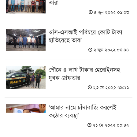
তারা
৫ জুন ২০২২ ০১:০৩
ওসি-এসআই পরিচয়ে কোটি টাকা
হাতিয়েছে তারা
২ জুন ২০২২ ০৩:৪৪
পৌনে ৪ লাখ টাকার হেরোইনসহ
যুবক গ্রেফতার
২৩ মে ২০২২ ০৯:১১
‘আমার নামে চাঁদাবাজি করলেই
কঠোর ব্যবস্থা’
২১ মে ২০২২ ০০:৪২