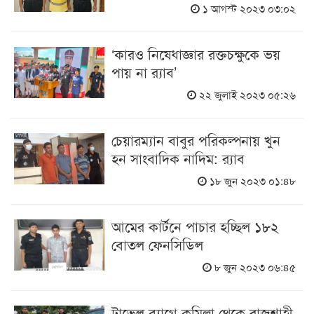
১ আগস্ট ২০২৩ ০৩:০২
‘কারও নিষেধাজ্ঞার রক্তচক্ষুকে ভয়
পায় না র‍্যাব’
২২ জুলাই ২০২৩ ০৫:২৬
চেয়ারম্যান বাবুর পরিকল্পনায় খুন
হন সাংবাদিক নাদিম: র‌্যাব
১৮ জুন ২০২৩ ০১:৪৮
আমের কার্টনে পাচার হচ্ছিল ১৮২
বোতল ফেনসিডিল
৮ জুন ২০২৩ ০৬:৪৫
ট্রাভেল ব্যাগে কুমিল্লা থেকে রাজশাহী