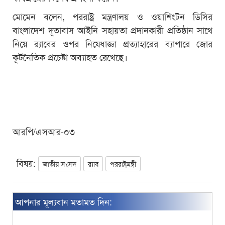
মোমেন বলেন, পররাষ্ট্র মন্ত্রণালয় ও ওয়াশিংটন ডিসির
বাংলাদেশ দূতাবাস আইনি সহায়তা প্রদানকারী প্রতিষ্ঠান সাথে
নিয়ে র‌্যাবের ওপর নিষেধাজ্ঞা প্রত্যাহারের ব্যাপারে জোর
কূটনৈতিক প্রচেষ্টা অব্যাহত রেখেছে।
আরপি/এসআর-০৩
বিষয়:
জাতীয় সংসদ
র‌্যাব
পররাষ্ট্রমন্ত্রী
আপনার মূল্যবান মতামত দিন: