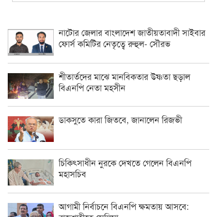
নাটোর জেলার বাংলাদেশ জাতীয়তাবাদী সাইবার
ফোর্স কমিটির নেতৃত্বে রুহুল- সৌরভ
শীতার্তদের মাঝে মানবিকতার উষ্ণতা ছড়াল
বিএনপি নেতা মহসীন
ডাকসুতে কারা জিতবে, জানালেন রিজভী
চিকিৎসাধীন ‍নুরকে দেখতে গেলেন বিএনপি
মহাসচিব
আগামী নির্বাচনে বিএনপি ক্ষমতায় আসবে:
রাজশাহীতে সেলিমা