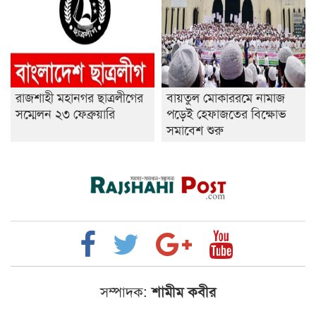
রাজশাহী মহানগর ছাত্রলীগের
বায়তুল মোকাররমে নামাজ
সম্মেলন ২৩ ফেব্রুয়ারি
পড়েই হেফাজতের বিক্ষোভ
সমাবেশ শুরু
সম্পাদক:
শামীম কবীর