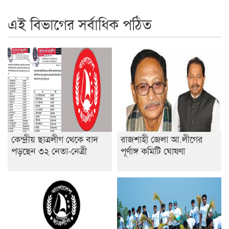
রাজশাহী কলেজ ক্যারিয়ার ক্লাবের নেতৃত্বে ইসমাইল- বিশাল
এই বিভাগের সর্বাধিক পঠিত
রাজশাইন একাডেমির ফল প্রকাশ ও পুরস্কার বিতরণ
রাজশাহী কলেজের শিক্ষার্থী শাখাওয়াত পেলেন স্টার এক্সিলেন্স
অ্যাওয়ার্ড
বিশ্ব নদী বিবস উপলক্ষে নদী সুরক্ষায় নাওযাত্রা
খেলার মাঠে বানানো হয়েছে গর্ত ঝুঁকিতে আষাড়িয়াদহর দুই
বিদ্যালয়
কেন্দ্রীয় ছাত্রলীগ থেকে বাদ
রাজশাহী জেলা আ.লীগের
ইসলামের ইতিহাস ও সংস্কৃতি বিভাগের লাইট হাউজ ক্লাবের
পড়ছেন ৩২ নেতা-নেত্রী
পূর্ণাঙ্গ কমিটি ঘোষণা
নেতৃত্ব ইসতিয়াক-মাহফুজ
ডাকসুতে শিবিরের নিরঙ্কুশ জয়
রাজশাহীতে ট্রাকচাপায় ভ্যানচালক নিহত
শেষ সময়ে ভোট কারচুরি অভিযোগ আবিদের