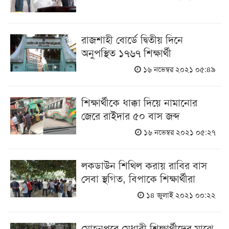
রাজশাহী বোর্ডে দ্বিতীয় দিনে
অনুপস্থিত ১৭৬৭ শিক্ষার্থী
১৬ নভেম্বর ২০২১ ০৫:৪৯
শিক্ষার্থীকে ধাক্কা দিয়ে নামানোর
জেরে রাইদার ৫০ বাস জব্দ
১৬ নভেম্বর ২০২১ ০৫:২৭
লকডাউন শিথিল করায় রাবির বাস
সেবা স্থগিত, বিপাকে শিক্ষার্থীরা
১৪ জুলাই ২০২১ ০০:২২
মোহনপুরে মেধাবী শিক্ষার্থীদের মাঝে