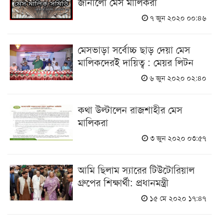
জানালো মেস মালিকরা
৭ জুন ২০২০ ০০:৪৬
মেসভাড়া সর্বোচ্চ ছাড় দেয়া মেস
মালিকদেরই দায়িত্ব : মেয়র লিটন
৬ জুন ২০২০ ০২:৪০
কথা উল্টালেন রাজশাহীর মেস
মালিকরা
৩ জুন ২০২০ ০৩:৫৭
আমি ছিলাম স্যারের টিউটোরিয়াল
গ্রুপের শিক্ষার্থী: প্রধানমন্ত্রী
১৫ মে ২০২০ ১৭:৪৭