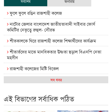
সর্বশেষ
জনপ্রিয়
ফুলে ফুলে রঙিন রাজশাহী কলেজ
নাটোর জেলার বাংলাদেশ জাতীয়তাবাদী সাইবার ফোর্স
কমিটির নেতৃত্বে রুহুল- সৌরভ
শীতকালকে ঘিরে রাজশাহী কলেজ শিক্ষার্থীদের কার্যক্রম
শীতার্তদের মাঝে মানবিকতার উষ্ণতা ছড়াল বিএনপি নেতা
মহসীন
রাজশাহী কলেজের মিষ্টি বিকেল
কেমন আছে আমাদের দেশের মধ্যবিত্তরা
সব খবর
রাজশাহী কলেজ ক্যারিয়ার ক্লাবের নেতৃত্বে ইসমাইল- বিশাল
এই বিভাগের সর্বাধিক পঠিত
রাজশাইন একাডেমির ফল প্রকাশ ও পুরস্কার বিতরণ