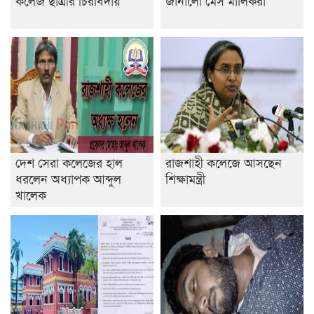
কলেজ ছাত্রীর চিরবিদায়
জানালো মেস মালিকরা
দেশ সেরা কলেজের হাল
রাজশাহী কলেজে আসছেন
ধরলেন অধ্যাপক আব্দুল
শিক্ষামন্ত্রী
খালেক