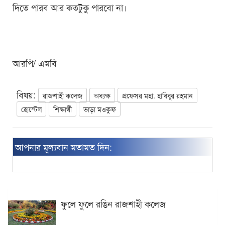
দিতে পারব আর কতটুকু পারবো না।
আরপি/ এমবি
বিষয়:
রাজশাহী কলেজ
অধ্যক্ষ
প্রফেসর মহা. হাবিবুর রহমান
হোস্টেল
শিক্ষার্থী
ভাড়া মওকুফ
আপনার মূল্যবান মতামত দিন:
ফুলে ফুলে রঙিন রাজশাহী কলেজ