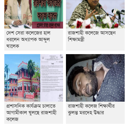
দেশ সেরা কলেজের হাল
রাজশাহী কলেজে আসছেন
ধরলেন অধ্যাপক আব্দুল
শিক্ষামন্ত্রী
খালেক
প্রশাসনিক কার্যক্রম চালাতে
রাজশাহী কলেজ শিক্ষার্থীর
আগামীকাল খুলছে রাজশাহী
ঝুলন্ত মরদেহ উদ্ধার
কলেজ