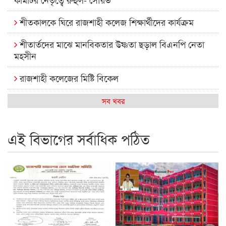
শীতকালকে ঘিরে রাজশাহী কলেজ শিক্ষার্থীদের কার্যক্রম
শীতার্তদের মাঝে মানবিকতার উষ্ণতা ছড়াল বিএনপি নেতা
মহসীন
রাজশাহী কলেজের মিষ্টি বিকেল
কেমন আছে আমাদের দেশের মধ্যবিত্তরা
সব খবর
রাজশাহী কলেজ ক্যারিয়ার ক্লাবের নেতৃত্বে ইসমাইল- বিশাল
এই বিভাগের সর্বাধিক পঠিত
রাজশাইন একাডেমির ফল প্রকাশ ও পুরস্কার বিতরণ
রাজশাহী কলেজের শিক্ষার্থী শাখাওয়াত পেলেন স্টার এক্সিলেন্স
অ্যাওয়ার্ড
বিশ্ব নদী বিবস উপলক্ষে নদী সুরক্ষায় নাওযাত্রা
খেলার মাঠে বানানো হয়েছে গর্ত ঝুঁকিতে আষাড়িয়াদহর দুই