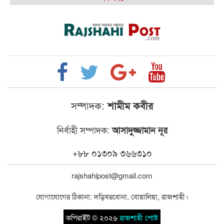
রাজশাহী কলেজ ক্যারিয়ার ক্লাবের নেতৃত্বে ইসমাইল- বিশাল
রাজশাইন একাডেমির ফল প্রকাশ ও পুরস্কার বিতরণ
রাজশাহী কলেজের শিক্ষার্থী শাখাওয়াত পেলেন স্টার
এক্সিলেন্স অ্যাওয়ার্ড
বিশ্ব নদী বিবস উপলক্ষে নদী সুরক্ষায় নাওযাত্রা
সম্পাদক:
শামীম কবীর
খেলার মাঠে বানানো হয়েছে গর্ত ঝুঁকিতে আষাড়িয়াদহর দুই
নির্বাহী সম্পাদক:
আসাদুজ্জামান নূর
বিদ্যালয়
ইসলামের ইতিহাস ও সংস্কৃতি বিভাগের লাইট হাউজ ক্লাবের
+৮৮ ০১৩০৯ ৩৬৬৩১০
নেতৃত্ব ইসতিয়াক-মাহফুজ
rajshahipost@gmail.com
ডাকসুতে শিবিরের নিরঙ্কুশ জয়
যোগাযোগের ঠিকানা: দড়িখরবোনা, বোয়ালিয়া, রাজশাহী।
রাজশাহীতে ট্রাকচাপায় ভ্যানচালক নিহত
কপিরাইট © ২০২৬
রাজশাহী পোষ্ট