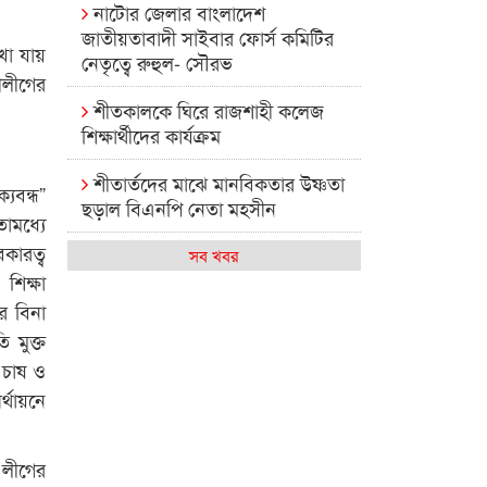
নাটোর জেলার বাংলাদেশ
জাতীয়তাবাদী সাইবার ফোর্স কমিটির
খা যায়
নেতৃত্বে রুহুল- সৌরভ
লীগের
শীতকালকে ঘিরে রাজশাহী কলেজ
শিক্ষার্থীদের কার্যক্রম
শীতার্তদের মাঝে মানবিকতার উষ্ণতা
যবন্ধ”
ছড়াল বিএনপি নেতা মহসীন
োমধ্যে
কারত্ব
রাজশাহী কলেজের মিষ্টি বিকেল
সব খবর
শিক্ষা
কেমন আছে আমাদের দেশের
র বিনা
মধ্যবিত্তরা
 মুক্ত
 চাষ ও
রাজশাহী কলেজ ক্যারিয়ার ক্লাবের
্থায়নে
নেতৃত্বে ইসমাইল- বিশাল
রাজশাইন একাডেমির ফল প্রকাশ ও
 লীগের
পুরস্কার বিতরণ