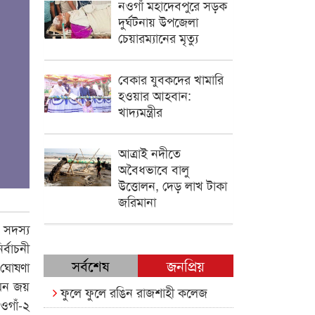
নওগাঁ মহাদেবপুরে সড়ক
দুর্ঘটনায় উপজেলা
চেয়ারম্যানের মৃত্যু
বেকার যুবকদের খামারি
হওয়ার আহবান:
খাদ্যমন্ত্রীর
আত্রাই নদীতে
অবৈধভাবে বালু
উত্তোলন, দেড় লাখ টাকা
জরিমানা
 সদস্য
র্বাচনী
সর্বশেষ
জনপ্রিয়
 ঘোষণা
 মন জয়
ফুলে ফুলে রঙিন রাজশাহী কলেজ
ওগাঁ-২