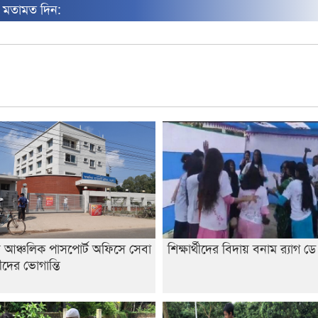
ন মতামত দিন:
য় আঞ্চলিক পাসপোর্ট অফিসে সেবা
শিক্ষার্থীদের বিদায় বনাম র‍্যাগ ডে
শীদের ভোগান্তি