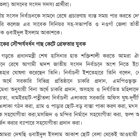
তলা) আসনের সংসদ সদস্য প্রার্থীরা।
তীয় সংসদ নির্বাচনকে সামনে রেখে প্রচারণায় ব্যস্ত সময় পার করতে দে
রি কলেজ এর সাবেক সিনিয়র সহ-সভাপতি ও নওগাঁ জেলা তাঁতী
বায়ক ওবাইদুল ইসলাম আকাশকে।
কের সৌন্দর্যবর্ধন গাছ কেটে গ্রেফতার যুবক
েশ গড়তে প্রধানমন্ত্রী শেখ হাসিনার হাত শক্তিশালী করতে আমরা ঐক্
সামনে রেখে আগামী দ্বাদশ জাতীয় সংসদ নির্বাচনে অংশ নিতে ইত
তেহার ঘোষণা করেছেন তিনি। নির্বাচনী ইশতেহারে তিনি বলেন, বে
অর্থে সরকারি বিভিন্ন প্রতিষ্ঠানে চাকরি প্রদান, এমপিওভূক্ত 
ে মেধা অনুযায়ী বিনা অর্থে চাকরি প্রদান, অসহায় ও নির্যাতিত মহিলাদে
তা, ধামইরহাট-পত্নীতলা নির্বাচনী এলাকায় সরকারি অফিস ঘুষ-দূর্ণীতি
 এলাকা গঠন করা, গ্রাম ও পাড়ার ছোট-বড় বাস্তা পাকা করণ করা, মৎস
িক সহযোগীতা করা,মসজিদ ও মন্দির নির্মানে সহযোগীতা করা, স্বল্প অর
র্জন করার ব্যাপারে সহযোগীতা প্রদান করা।
ন, আমরা দেখছি ওবাইদুল ইসলাম আকাশ ছোট বেলা থেকেই আওয়ামী