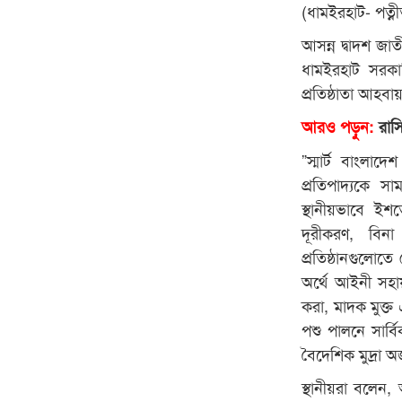
(ধামইরহাট- পত্নী
আসন্ন দ্বাদশ জা
ধামইরহাট সরকা
প্রতিষ্ঠাতা আহ
আরও পড়ুন:
রাসি
”স্মার্ট বাংলাদ
প্রতিপাদ্যকে 
স্থানীয়ভাবে ইশ
দূরীকরণ, বিনা 
প্রতিষ্ঠানগুলোত
অর্থে আইনী সহায়
করা, মাদক মুক্ত
পশু পালনে সার্ব
বৈদেশিক মুদ্রা অ
স্থানীয়রা বলে