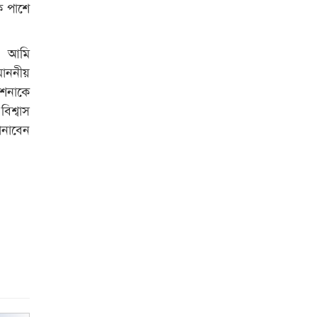
ে পাশে
রাজশাহী কলেজের শিক্ষার্থী শাখাওয়াত
পেলেন স্টার এক্সিলেন্স অ্যাওয়ার্ড
, আমি
বিশ্ব নদী বিবস উপলক্ষে নদী সুরক্ষায়
মাননীয়
নাওযাত্রা
েশনাকে
িশ্বাস
খেলার মাঠে বানানো হয়েছে গর্ত
ানাবেন
ঝুঁকিতে আষাড়িয়াদহর দুই বিদ্যালয়
ইসলামের ইতিহাস ও সংস্কৃতি বিভাগের
লাইট হাউজ ক্লাবের নেতৃত্ব ইসতিয়াক-
মাহফুজ
ডাকসুতে শিবিরের নিরঙ্কুশ জয়
রাজশাহীতে ট্রাকচাপায় ভ্যানচালক
নিহত
শেষ সময়ে ভোট কারচুরি অভিযোগ