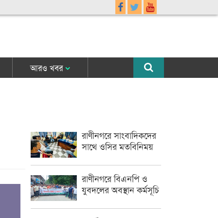
আরও খবর
রাণীনগরে সাংবাদিকদের
সাথে ওসির মতবিনিময়
রাণীনগরে বিএনপি ও
যুবদলের অবস্থান কর্মসূচি