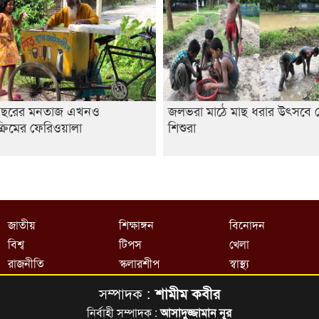
 বছরের মনতাজ এখনও
জলভরা মাঠে মাছ ধরার উৎসবে 
রিমের ফেরিওয়ালা
শিশুরা
জাতীয়
শিক্ষাঙ্গন
বিনোদন
বিশ্ব
টিপস
খেলা
রাজনীতি
স্কলারশীপ
স্বাস্থ্য
সম্পাদক :
শামীম কবীর
নির্বাহী সম্পাদক :
আসাদুজ্জামান নূর