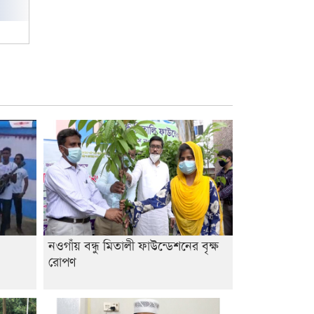
আবিদের
নওগাঁয় বন্ধু মিতালী ফাউন্ডেশনের বৃক্ষ
রোপণ