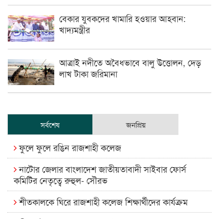
বেকার যুবকদের খামারি হওয়ার আহবান:
খাদ্যমন্ত্রীর
আত্রাই নদীতে অবৈধভাবে বালু উত্তোলন, দেড়
লাখ টাকা জরিমানা
সর্বশেষ
জনপ্রিয়
ফুলে ফুলে রঙিন রাজশাহী কলেজ
নাটোর জেলার বাংলাদেশ জাতীয়তাবাদী সাইবার ফোর্স
কমিটির নেতৃত্বে রুহুল- সৌরভ
শীতকালকে ঘিরে রাজশাহী কলেজ শিক্ষার্থীদের কার্যক্রম