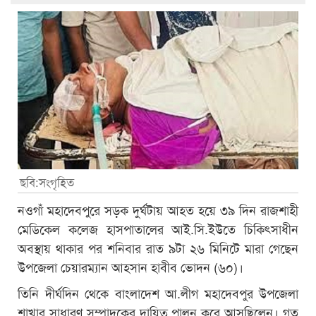
ছবি:সংগৃহিত
নওগাঁ মহাদেবপুরে সড়ক দুর্ঘটায় আহত হয়ে ৩৯ দিন রাজশাহী
মেডিকেল কলেজ হাসপাতালের আই.সি.ইউতে চিকিৎসাধীন
অবস্থায় থাকার পর শনিবার রাত ৯টা ২৬ মিনিটে মারা গেছেন
উপজেলা চেয়ারম্যান আহসান হাবীব ভোদন (৬০)।
তিনি দীর্ঘদিন থেকে বাংলাদেশ আ.লীগ মহাদেবপুর উপজেলা
শাখার সাধারণ সম্পাদকের দায়িত্ব পালন করে আসছিলেন। গত