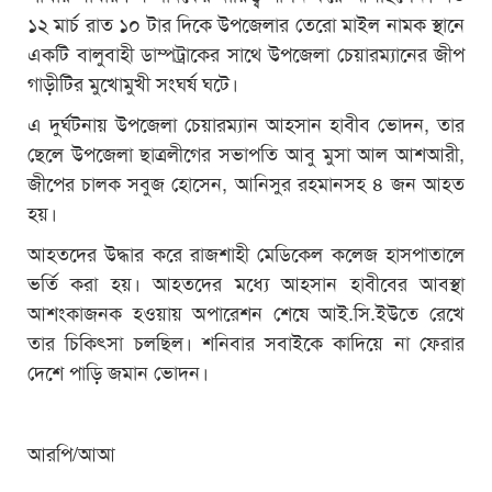
১২ মার্চ রাত ১০ টার দিকে উপজেলার তেরো মাইল নামক স্থানে
একটি বালুবাহী ডাম্পট্রাকের সাথে উপজেলা চেয়ারম্যানের জীপ
গাড়ীটির মুখোমুখী সংঘর্ষ ঘটে।
এ দুর্ঘটনায় উপজেলা চেয়ারম্যান আহসান হাবীব ভোদন, তার
ছেলে উপজেলা ছাত্রলীগের সভাপতি আবু মুসা আল আশআরী,
জীপের চালক সবুজ হোসেন, আনিসুর রহমানসহ ৪ জন আহত
হয়।
আহতদের উদ্ধার করে রাজশাহী মেডিকেল কলেজ হাসপাতালে
ভর্তি করা হয়। আহতদের মধ্যে আহসান হাবীবের আবস্থা
আশংকাজনক হওয়ায় অপারেশন শেষে আই.সি.ইউতে রেখে
তার চিকিৎসা চলছিল। শনিবার সবাইকে কাদিয়ে না ফেরার
দেশে পাড়ি জমান ভোদন।
আরপি/আআ