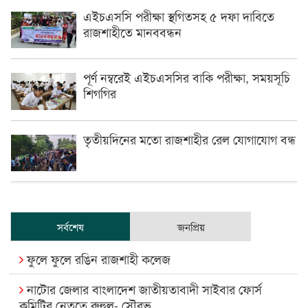
এইচএসসি পরীক্ষা স্থগিতসহ ৫ দফা দাবিতে
রাজশাহীতে মানববন্ধন
পূর্ণ নম্বরেই এইচএসসির বাকি পরীক্ষা, সময়সূচি
শিগগির
তৃতীয়দিনের মতো রাজশাহীর রেল যোগাযোগ বন্ধ
সর্বশেষ
জনপ্রিয়
ফুলে ফুলে রঙিন রাজশাহী কলেজ
নাটোর জেলার বাংলাদেশ জাতীয়তাবাদী সাইবার ফোর্স
কমিটির নেতৃত্বে রুহুল- সৌরভ