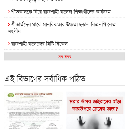
শীতকালকে ঘিরে রাজশাহী কলেজ শিক্ষার্থীদের কার্যক্রম
শীতার্তদের মাঝে মানবিকতার উষ্ণতা ছড়াল বিএনপি নেতা
মহসীন
রাজশাহী কলেজের মিষ্টি বিকেল
কেমন আছে আমাদের দেশের মধ্যবিত্তরা
সব খবর
রাজশাহী কলেজ ক্যারিয়ার ক্লাবের নেতৃত্বে ইসমাইল- বিশাল
এই বিভাগের সর্বাধিক পঠিত
রাজশাইন একাডেমির ফল প্রকাশ ও পুরস্কার বিতরণ
রাজশাহী কলেজের শিক্ষার্থী শাখাওয়াত পেলেন স্টার এক্সিলেন্স
অ্যাওয়ার্ড
বিশ্ব নদী বিবস উপলক্ষে নদী সুরক্ষায় নাওযাত্রা
খেলার মাঠে বানানো হয়েছে গর্ত ঝুঁকিতে আষাড়িয়াদহর দুই