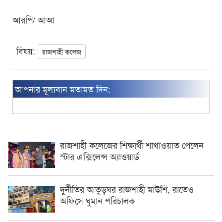
আরপি/ আআ
বিষয়:
রাজশাহী কলেজ
আপনার মূল্যবান মতামত দিন:
রাজশাহী কলেজের শিক্ষার্থী শাখাওয়াত পেলেন
স্টার এক্সিলেন্স অ্যাওয়ার্ড
দুর্নীতির আতুড়ঘর রাজশাহী মাউশি, রাতেও
অফিসে ঘুমান পরিচালক