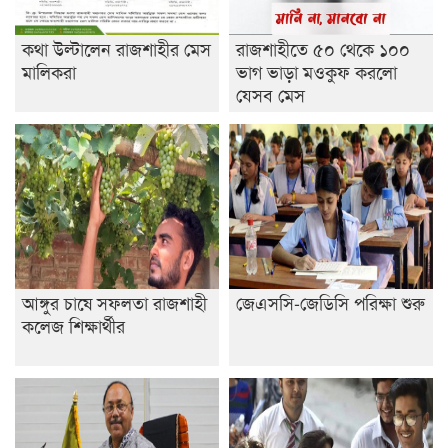
বিদ্যালয়
কথা উল্টালেন রাজশাহীর মেস
রাজশাহীতে ৫০ থেকে ১০০
ইসলামের ইতিহাস ও সংস্কৃতি বিভাগের লাইট হাউজ ক্লাবের
মালিকরা
ভাগ ভাড়া মওকুফ করলো
নেতৃত্ব ইসতিয়াক-মাহফুজ
যেসব মেস
ডাকসুতে শিবিরের নিরঙ্কুশ জয়
রাজশাহীতে ট্রাকচাপায় ভ্যানচালক নিহত
শেষ সময়ে ভোট কারচুরি অভিযোগ আবিদের
আঙ্গুর চাষে সফলতা রাজশাহী
জেএসসি-জেডিসি পরিক্ষা শুরু
কলেজ শিক্ষার্থীর