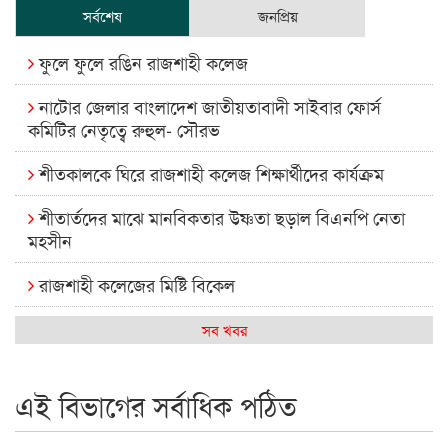
সর্বশেষ
জনপ্রিয়
ফুলে ফুলে রঙিন রাজশাহী কলেজ
নাটোর জেলার বাংলাদেশ জাতীয়তাবাদী সাইবার ফোর্স
কমিটির নেতৃত্বে রুহুল- সৌরভ
শীতকালকে ঘিরে রাজশাহী কলেজ শিক্ষার্থীদের কার্যক্রম
শীতার্তদের মাঝে মানবিকতার উষ্ণতা ছড়াল বিএনপি নেতা
মহসীন
রাজশাহী কলেজের মিষ্টি বিকেল
কেমন আছে আমাদের দেশের মধ্যবিত্তরা
সব খবর
রাজশাহী কলেজ ক্যারিয়ার ক্লাবের নেতৃত্বে ইসমাইল- বিশাল
এই বিভাগের সর্বাধিক পঠিত
রাজশাইন একাডেমির ফল প্রকাশ ও পুরস্কার বিতরণ