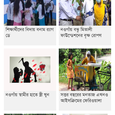
শেষ সময়ে ভোট কারচুরি অভিযোগ আবিদের
শিক্ষার্থীদের বিদায় বনাম র‍্যাগ
নওগাঁয় বন্ধু মিতালী
ডে
ফাউন্ডেশনের বৃক্ষ রোপণ
নওগাঁয় স্বামীর হাতে স্ত্রী খুন
সত্তর বছরের মনতাজ এখনও
আইসক্রিমের ফেরিওয়ালা