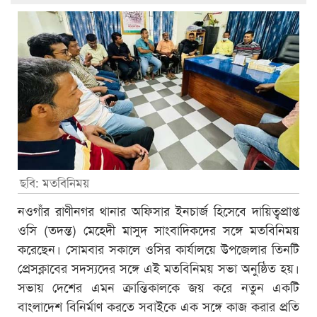
ছবি: মতবিনিময়
নওগাঁর রাণীনগর থানার অফিসার ইনচার্জ হিসেবে দায়িত্বপ্রাপ্ত
ওসি (তদন্ত) মেহেদী মাসুদ সাংবাদিকদের সঙ্গে মতবিনিময়
করেছেন। সোমবার সকালে ওসির কার্যালয়ে উপজেলার তিনটি
প্রেসক্লাবের সদস্যদের সঙ্গে এই মতবিনিময় সভা অনুষ্ঠিত হয়।
সভায় দেশের এমন ক্রান্তিকালকে জয় করে নতুন একটি
বাংলাদেশ বিনির্মাণ করতে সবাইকে এক সঙ্গে কাজ করার প্রতি