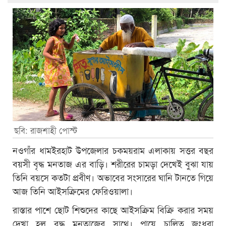
ছবি: রাজশাহী পোস্ট
নওগাঁর ধামইরহাট উপজেলার চকময়রাম এলাকায় সত্তর বছর
বয়সী বৃদ্ধ মনতাজ এর বাড়ি। শরীরের চামড়া দেখেই বুঝা যায়
তিনি বয়সে কতটা প্রবীণ। অভাবের সংসারের ঘানি টানতে গিয়ে
আজ তিনি আইসক্রিমের ফেরিওয়ালা।
রাস্তার পাশে ছোট শিশুদের কাছে আইসক্রিম বিক্রি করার সময়
দেখা হল বৃদ্ধ মনতাজের সাথে। পায়ে চালিত জংধরা