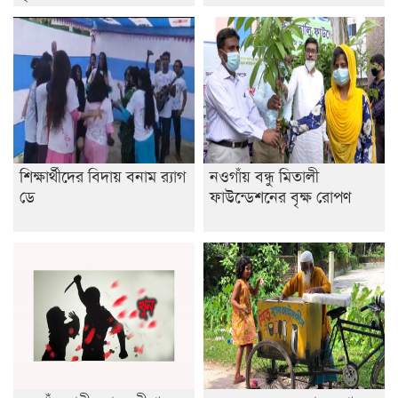
ডাকসুতে শিবিরের নিরঙ্কুশ জয়
রাজশাহীতে ট্রাকচাপায় ভ্যানচালক নিহত
শেষ সময়ে ভোট কারচুরি অভিযোগ আবিদের
শিক্ষার্থীদের বিদায় বনাম র‍্যাগ
নওগাঁয় বন্ধু মিতালী
ডে
ফাউন্ডেশনের বৃক্ষ রোপণ