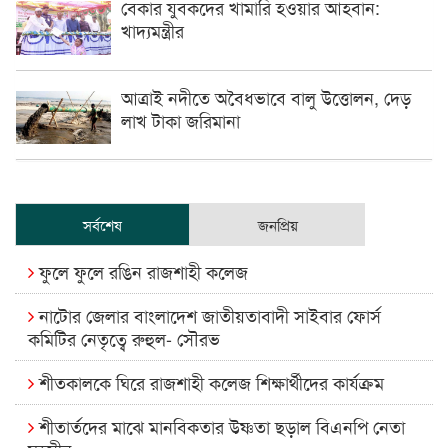
বেকার যুবকদের খামারি হওয়ার আহবান:
খাদ্যমন্ত্রীর
আত্রাই নদীতে অবৈধভাবে বালু উত্তোলন, দেড়
লাখ টাকা জরিমানা
সর্বশেষ
জনপ্রিয়
ফুলে ফুলে রঙিন রাজশাহী কলেজ
নাটোর জেলার বাংলাদেশ জাতীয়তাবাদী সাইবার ফোর্স
কমিটির নেতৃত্বে রুহুল- সৌরভ
শীতকালকে ঘিরে রাজশাহী কলেজ শিক্ষার্থীদের কার্যক্রম
শীতার্তদের মাঝে মানবিকতার উষ্ণতা ছড়াল বিএনপি নেতা