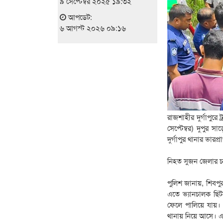
৯ সেপ্টেম্বর ২০২৫ ১৯:৩২
আপডেট:
৬ আগস্ট ২০২৬ ০৯:১৬
রাজশাহীর দুর্গাপুর
সেপ্টেম্বর) দুপুর স
দুর্গাপুর থানার ভারপ
নিহত সুজন জেলার চ
পুলিশ জানায়, শিবপু
এতে ভ্যানচালক ছিটক
ফেলে পালিয়ে যায়। 
থানায় নিয়ে আসে। এ