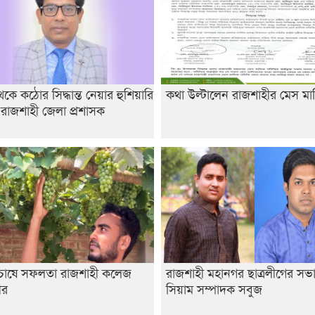
ে কঠোর সিদ্ধান্ত নেয়ার হুশিয়ারি
কথা উল্টালেন রাজশাহীর মেস মা
 রাজশাহী জেলা প্রশাসক
র চাষে সফলতা রাজশাহী কলেজ
রাজশাহী মহানগর ছাত্রলীগের সভ
থীর
সিয়াম সম্পাদক সবুজ