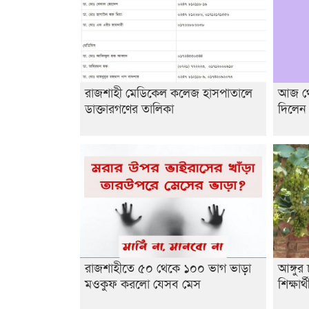
রাজশাহী মেডিকেল কলেজ হাসপাতালে
আজ থেক
ডাক্তারগণের তালিকা
দিলেন
রাজশাহীতে ৫০ থেকে ১০০ ভাগ ভাড়া
আঙ্গু
মওকুফ করলো যেসব মেস
শিক্ষার্