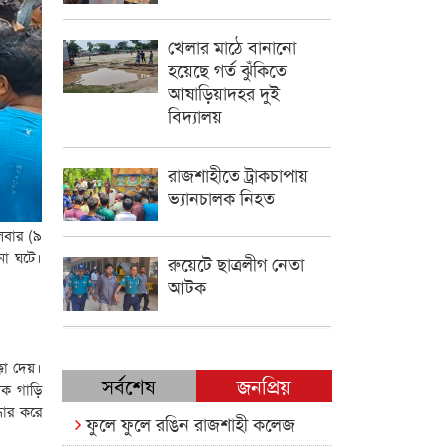
খেলার মাঠে বানানো
হয়েছে গর্ত ঝুঁকিতে
আষাড়িয়াদহর দুই
বিদ্যালয়
রাজশাহীতে ট্রাকচাপায়
ভ্যানচালক নিহত
লবার (৯
টনা ঘটে।
রুয়েটে ছাত্রলীগ নেতা
আটক
কা দেয়।
সর্বশেষ
জনপ্রিয়
লক গাড়ি
ধার করে
ফুলে ফুলে রঙিন রাজশাহী কলেজ