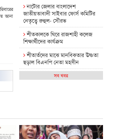
নাটোর জেলার বাংলাদেশ
রিবারের
জাতীয়তাবাদী সাইবার ফোর্স কমিটির
নায় আনা
নেতৃত্বে রুহুল- সৌরভ
শীতকালকে ঘিরে রাজশাহী কলেজ
শিক্ষার্থীদের কার্যক্রম
শীতার্তদের মাঝে মানবিকতার উষ্ণতা
ছড়াল বিএনপি নেতা মহসীন
রাজশাহী কলেজের মিষ্টি বিকেল
সব খবর
কেমন আছে আমাদের দেশের
মধ্যবিত্তরা
রাজশাহী কলেজ ক্যারিয়ার ক্লাবের
নেতৃত্বে ইসমাইল- বিশাল
রাজশাইন একাডেমির ফল প্রকাশ ও
পুরস্কার বিতরণ