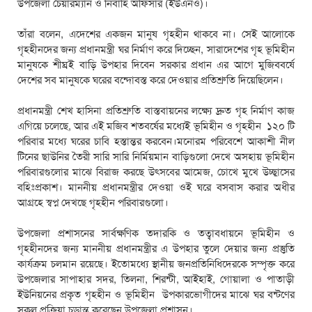
উপজেলা চেয়ারম্যান ও নির্বাহি অফিসার (ইউএনও)।
তাঁরা বলেন, এদেশের একজন মানুষ গৃহহীন থাকবে না। সেই আলোকে
গৃহহীনদের জন্য প্রধানমন্ত্রী ঘর নির্মাণ করে দিচ্ছেন, সারাদেশের গৃহ ভূমিহীন
মানুষকে শীঘ্রই বাড়ি উপহার দিবেন সরকার প্রধান এর আগে মুজিববর্ষে
দেশের সব মানুষকে ঘরের বন্দোবস্ত করে দেওয়ার প্রতিশ্রুতি দিয়েছিলেন।
প্রধানমন্ত্রী শেখ হাসিনা প্রতিশ্রুতি বাস্তবায়নের লক্ষ্যে দ্রুত গৃহ নির্মাণ কাজ
এগিয়ে চলেছে, আর এই মজিব শতবর্ষের মধ্যেই ভূমিহীন ও গৃহহীন ১২০ টি
পরিবার মধ্যে ঘরের চাবি হস্তান্তর করবেন।মনোরম পরিবেশে আকাশী নীল
টিনের ছাউনির তৈরী সারি সারি নির্মিয়মান বাড়িগুলো দেখে অসহায় ভূমিহীন
পরিবারগুলোর মাঝে বিরাজ করছে উৎসবের আমেজ, চোখে মুখে উচ্ছ্বাসের
বহিঃপ্রকাশ। মাননীয় প্রধানমন্ত্রীর দেওয়া ওই ঘরে বসবাস করার অধীর
আগ্রহে স্বপ্ন দেখছে গৃহহীন পরিবারগুলো।
উপজেলা প্রশাসনের সার্বক্ষণিক তদারকি ও তত্বাবধায়নে ভূমিহীন ও
গৃহহীনদের জন্য মাননীয় প্রধানমন্ত্রীর এ উপহার তুলে দেয়ার জন্য প্রস্তুতি
কার্যক্রম চলমান রয়েছে। ইতোমধ্যে স্থানীয় জনপ্রতিনিধিদেরকে সম্পৃক্ত করে
উপজেলার সাপাহার সদর, তিলনা, শিরন্টী, আইহাই, গোয়ালা ও পাতাড়ী
ইউনিয়নের প্রকৃত গৃহহীন ও ভূমিহীন উপকারভোগীদের মাঝে ঘর বন্টণের
সকল প্রক্রিয়া চুড়ান্ত করেছেন উপজেলা প্রশাসন।