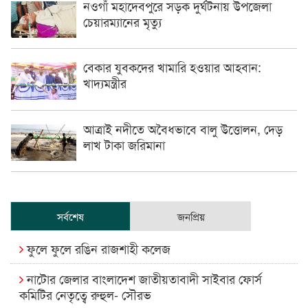
নওগাঁ মহাদেবপুরে সড়ক দুর্ঘটনায় উপজেলা
চেয়ারম্যানের মৃত্যু
বেকার যুবকদের খামারি হওয়ার আহবান:
খাদ্যমন্ত্রীর
আত্রাই নদীতে অবৈধভাবে বালু উত্তোলন, দেড়
লাখ টাকা জরিমানা
সর্বশেষ
জনপ্রিয়
ফুলে ফুলে রঙিন রাজশাহী কলেজ
নাটোর জেলার বাংলাদেশ জাতীয়তাবাদী সাইবার ফোর্স
কমিটির নেতৃত্বে রুহুল- সৌরভ