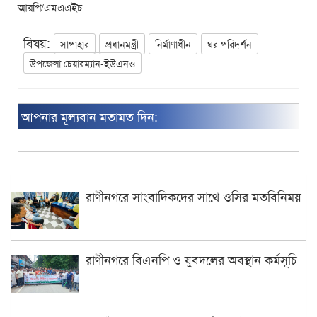
আরপি/এমএএইচ
বিষয়:
সাপাহার
প্রধানমন্ত্রী
নির্মাণাধীন
ঘর পরিদর্শন
উপজেলা চেয়ারম্যান-ইউএনও
আপনার মূল্যবান মতামত দিন:
রাণীনগরে সাংবাদিকদের সাথে ওসির মতবিনিময়
রাণীনগরে বিএনপি ও যুবদলের অবস্থান কর্মসূচি