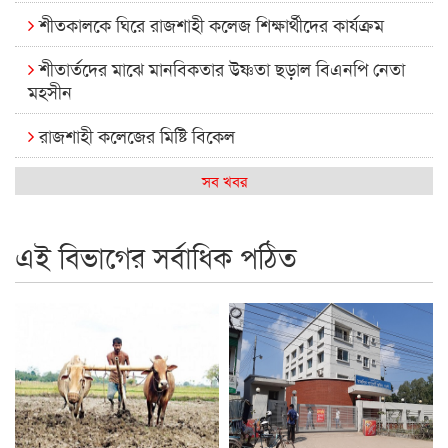
শীতকালকে ঘিরে রাজশাহী কলেজ শিক্ষার্থীদের কার্যক্রম
শীতার্তদের মাঝে মানবিকতার উষ্ণতা ছড়াল বিএনপি নেতা
মহসীন
রাজশাহী কলেজের মিষ্টি বিকেল
কেমন আছে আমাদের দেশের মধ্যবিত্তরা
সব খবর
রাজশাহী কলেজ ক্যারিয়ার ক্লাবের নেতৃত্বে ইসমাইল- বিশাল
এই বিভাগের সর্বাধিক পঠিত
রাজশাইন একাডেমির ফল প্রকাশ ও পুরস্কার বিতরণ
রাজশাহী কলেজের শিক্ষার্থী শাখাওয়াত পেলেন স্টার এক্সিলেন্স
অ্যাওয়ার্ড
বিশ্ব নদী বিবস উপলক্ষে নদী সুরক্ষায় নাওযাত্রা
খেলার মাঠে বানানো হয়েছে গর্ত ঝুঁকিতে আষাড়িয়াদহর দুই
বিদ্যালয়