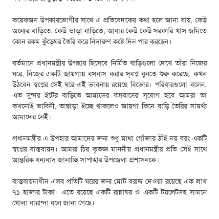
কয়েকজন উপকারভোগীর সাথে এ প্রতিবেদকের কথা হলে জানা যায়, কেউ
অন্যের বাড়িতে, কেউ ভাড়া বাড়িতে, আবার কেউ কেউ সরকারি খাস জমিতে
কোন রকম কুঁড়েঘর তৈরি করে নিদারুণ কষ্টে দিন পার করছেন।
বর্তমানে প্রধানমন্ত্রীর উপহার হিসেবে নির্মিত বাড়িগুলো দেখে তাঁরা নিজের
ঘরে, নিজের একটি জায়গায় বসবাস করার স্বপ্ন বুনতে শুরু করেছে, কখন
উঠবেন স্বপ্নের সেই ঘরে-এই ভাবনায় রয়েছে বিভোর। পরিবারগুলো বলেন,
এত সুন্দর ইটের বাড়িতে আমাদের বসবাসের সুযোগ হবে আমরা তা
কখনোই ভাবিনী, তাছাড়া ইচ্ছে থাকলেও জায়গা কিনে বাড়ি তৈরির সামর্থ্য
আমাদের নেই।
প্রধানমন্ত্রীর এ উপহার আমাদের জন্য শুধু মাথা গোঁজার ঠাঁই নয় বরং একটি
স্বপ্নের বাস্তবায়ন। আমরা চির কৃতজ্ঞ মাননীয় প্রধানমন্ত্রীর প্রতি সেই সাথে
আন্তরিক ধন্যবাদ জানাচ্ছি সাপাহার উপজেলা প্রশাসনকে।
বাস্তবায়নাধীন এসব প্রতিটি ঘরের জন্য মোট বরাদ্দ দেওয়া রয়েছে এক লাখ
৭১ হাজার টাকা। এতে রয়েছে একটি রান্নাঘর ও একটি টয়লেটসহ সামনে
খোলা বারান্দা বলে জানা গেছে।