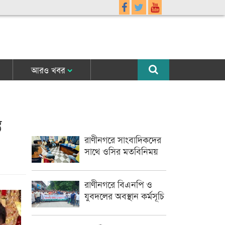
আরও খবর
ত
রাণীনগরে সাংবাদিকদের
সাথে ওসির মতবিনিময়
রাণীনগরে বিএনপি ও
যুবদলের অবস্থান কর্মসূচি