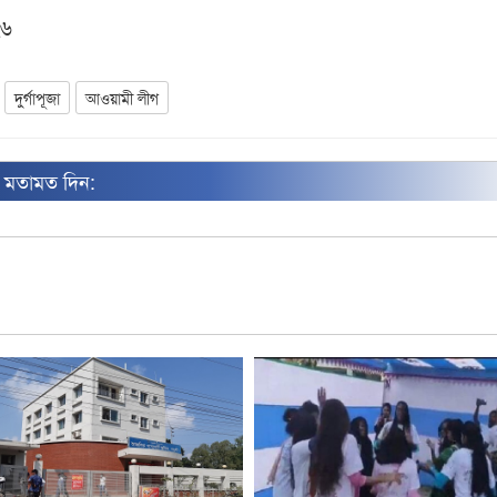
২৬
দুর্গাপূজা
আওয়ামী লীগ
ন মতামত দিন: