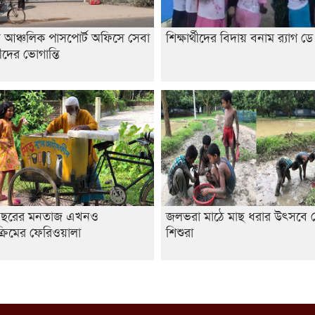
য় আঞ্চলিক পাসপোর্ট অফিসে সেবা
শিক্ষার্থীদের বিদায় বনাম র‍্যাগ ডে
শীদের ভোগান্তি
 বছরের মনতাজ এখনও
জলভরা মাঠে মাছ ধরার উৎসবে 
রিমের ফেরিওয়ালা
শিশুরা