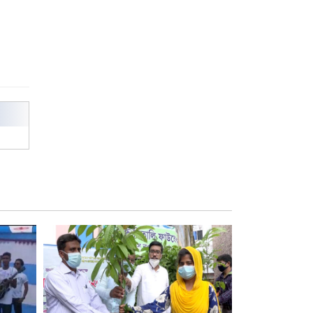
রাজশাহী কলেজের শিক্ষার্থী শাখাওয়াত
পেলেন স্টার এক্সিলেন্স অ্যাওয়ার্ড
বিশ্ব নদী বিবস উপলক্ষে নদী সুরক্ষায়
নাওযাত্রা
খেলার মাঠে বানানো হয়েছে গর্ত
ঝুঁকিতে আষাড়িয়াদহর দুই বিদ্যালয়
ইসলামের ইতিহাস ও সংস্কৃতি বিভাগের
লাইট হাউজ ক্লাবের নেতৃত্ব ইসতিয়াক-
মাহফুজ
ডাকসুতে শিবিরের নিরঙ্কুশ জয়
রাজশাহীতে ট্রাকচাপায় ভ্যানচালক
নিহত
শেষ সময়ে ভোট কারচুরি অভিযোগ