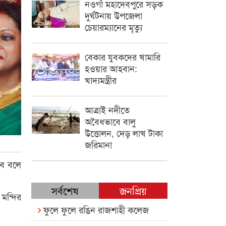
নওগাঁ মহাদেবপুরে সড়ক
দুর্ঘটনায় উপজেলা
চেয়ারম্যানের মৃত্যু
বেকার যুবকদের খামারি
হওয়ার আহবান:
খাদ্যমন্ত্রীর
আত্রাই নদীতে
অবৈধভাবে বালু
উত্তোলন, দেড় লাখ টাকা
জরিমানা
বে বলে
সর্বশেষ
জনপ্রিয়
মন্দির
ফুলে ফুলে রঙিন রাজশাহী কলেজ