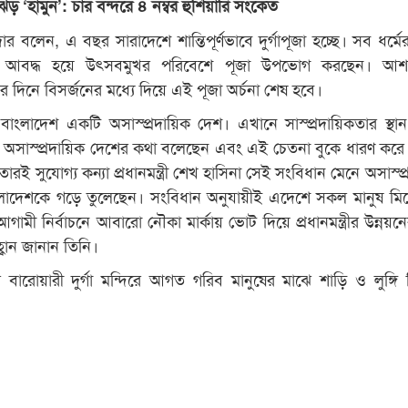
ণিঝড় ‘হামুন’: চার বন্দরে ৪ নম্বর হুঁশিয়ারি সংকেত
দার বলেন, এ বছর সারাদেশে শান্তিপূর্ণভাবে দুর্গাপূজা হচ্ছে। সব ধর্মে
্ধনে আবদ্ধ হয়ে উৎসবমুখর পরিবেশে পূজা উপভোগ করছেন। আশ
দিনে বিসর্জনের মধ্যে দিয়ে এই পূজা অর্চনা শেষ হবে।
েন, বাংলাদেশ একটি অসাস্প্রদায়িক দেশ। এখানে সাস্প্রদায়িকতার স্থা
ানে অসাস্প্রদায়িক দেশের কথা বলেছেন এবং এই চেতনা বুকে ধারণ কর
। তারই সুযোগ্য কন্যা প্রধানমন্ত্রী শেখ হাসিনা সেই সংবিধান মেনে অসাস্প
লাদেশকে গড়ে তুলেছেন। সংবিধান অনুযায়ীই এদেশে সকল মানুষ মি
মী নির্বাচনে আবারো নৌকা মার্কায় ভোট দিয়ে প্রধানমন্ত্রীর উন্নয়নে
্বান জানান তিনি।
পুর বারোয়ারী দুর্গা মন্দিরে আগত গরিব মানুষের মাঝে শাড়ি ও লুঙ্গি