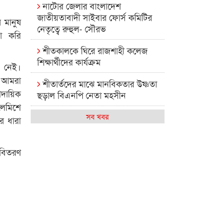
নাটোর জেলার বাংলাদেশ
জাতীয়তাবাদী সাইবার ফোর্স কমিটির
র মানুষ
নেতৃত্বে রুহুল- সৌরভ
া করি
শীতকালকে ঘিরে রাজশাহী কলেজ
শিক্ষার্থীদের কার্যক্রম
ন নেই।
ে আমরা
শীতার্তদের মাঝে মানবিকতার উষ্ণতা
্রদায়িক
ছড়াল বিএনপি নেতা মহসীন
লেমিশে
রাজশাহী কলেজের মিষ্টি বিকেল
সব খবর
র ধারা
কেমন আছে আমাদের দেশের
মধ্যবিত্তরা
 বিতরণ
রাজশাহী কলেজ ক্যারিয়ার ক্লাবের
নেতৃত্বে ইসমাইল- বিশাল
রাজশাইন একাডেমির ফল প্রকাশ ও
পুরস্কার বিতরণ