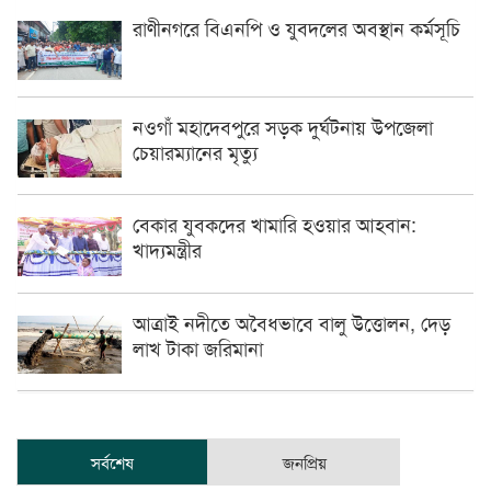
রাণীনগরে বিএনপি ও যুবদলের অবস্থান কর্মসূচি
নওগাঁ মহাদেবপুরে সড়ক দুর্ঘটনায় উপজেলা
চেয়ারম্যানের মৃত্যু
বেকার যুবকদের খামারি হওয়ার আহবান:
খাদ্যমন্ত্রীর
আত্রাই নদীতে অবৈধভাবে বালু উত্তোলন, দেড়
লাখ টাকা জরিমানা
সর্বশেষ
জনপ্রিয়