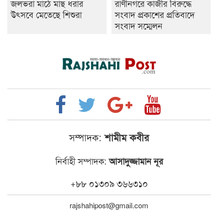
জলভরা মাঠে মাছ ধরার
রাণীনগরে কাজীর বিরুদ্ধে
উৎসবে মেতেছে শিশুরা
সংবাদ প্রকাশের প্রতিবাদে
সংবাদ সম্মেলন
সম্পাদক:
শামীম কবীর
নির্বাহী সম্পাদক:
আসাদুজ্জামান নূর
+৮৮ ০১৩০৯ ৩৬৬৩১০
rajshahipost@gmail.com