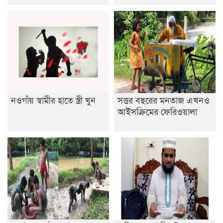
নওগাঁয় স্বামীর হাতে স্ত্রী খুন
সত্তর বছরের মনতাজ এখনও
আইসক্রিমের ফেরিওয়ালা