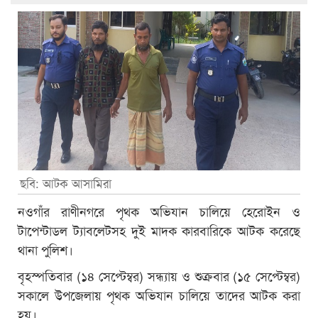
ছবি: আটক আসামিরা
নওগাঁর রাণীনগরে পৃথক অভিযান চালিয়ে হেরোইন ও
টাপেন্টাডল ট্যাবলেটসহ দুই মাদক কারবারিকে আটক করেছে
থানা পুলিশ।
বৃহস্পতিবার (১৪ সেপ্টেম্বর) সন্ধ্যায় ও শুক্রবার (১৫ সেপ্টেম্বর)
সকালে উপজেলায় পৃথক অভিযান চালিয়ে তাদের আটক করা
হয়।