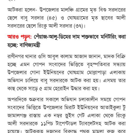
আটকরা হলেন- উপজেলার মালঞ্চি গ্রামের মৃত বিশু সরদারের
ছেলে বাবু সরদার (৪৫) ও ঘোষগ্রামের মৃত ছাবের আলী
সরদারের ছেলে রিংকু আলী সরদার (৩৭)।
আরও পড়ুন:
পেঁয়াজ-আলু-ডিমের দাম শক্তভাবে মনিটরিং করা
হচ্ছে: বাণিজ্যমন্ত্রী
রাণীনগর থানার ওসি আবুল কালাম আজাদ জানান, মাদক বিক্রি
হচ্ছে এমন গোপন সংবাদের ভিত্তিতে বৃহস্পতিবার সন্ধ্যায়
উপজেলার গোনা ইউনিয়নের ঘোষগ্রাম মোল্লাপাড়া এলাকায়
অভিযান চালিয়ে বাবু সরদারকে আটক করা হয়। এসময় তার
কাছ থেকে সাড়ে ৫ গ্রাম হেরোইন উদ্ধার করা হয়।
অপরদিকে শুক্রবার সকালে অভিযান চলাকালীন সময়ে গোপন
সংবাদের ভিত্তিতে উপজেলার মিরাট ইউনিয়নের আতাইকুলা টু
জামালগঞ্জ রাস্তায় এক নম্বর স্লুইস গেট এলাকা থেকে রিংকু
আলী সরদারকে ১১পিচ টাপেন্টাডল ট্যাবলেটসহ আটক করা
হয়েছে। আটককৃত দুজনের বিরুদ্ধে পৃথক মামলা রুজু করে