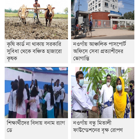
বিশ্ব নদী বিবস উপলক্ষে নদী সুরক্ষায় নাওযাত্রা
খেলার মাঠে বানানো হয়েছে গর্ত ঝুঁকিতে আষাড়িয়াদহর দুই
বিদ্যালয়
কৃষি কার্ড না থাকায় সরকারি
নওগাঁয় আঞ্চলিক পাসপোর্ট
ইসলামের ইতিহাস ও সংস্কৃতি বিভাগের লাইট হাউজ ক্লাবের
সুবিধা থেকে বঞ্চিত হাজারো
অফিসে সেবা প্রত্যাশীদের
নেতৃত্ব ইসতিয়াক-মাহফুজ
কৃষক
ভোগান্তি
ডাকসুতে শিবিরের নিরঙ্কুশ জয়
রাজশাহীতে ট্রাকচাপায় ভ্যানচালক নিহত
শেষ সময়ে ভোট কারচুরি অভিযোগ আবিদের
শিক্ষার্থীদের বিদায় বনাম র‍্যাগ
নওগাঁয় বন্ধু মিতালী
ডে
ফাউন্ডেশনের বৃক্ষ রোপণ