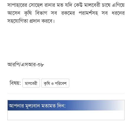
সাপাহারের সোহেল রানার মত যদি কেউ মালবেরী চাষে এগিয়ে
আসেন কৃষি বিভাগ সব রকমের পরামর্শসহ সব ধরনের
সহযোগিতা প্রদান করবে।
আরপি/এসআর-০৮
বিষয়:
মালবেরী
কৃষি ও পরিবেশ
আপনার মূল্যবান মতামত দিন: