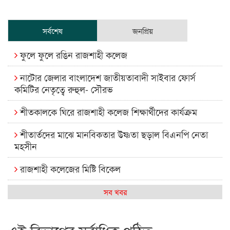
সর্বশেষ
জনপ্রিয়
ফুলে ফুলে রঙিন রাজশাহী কলেজ
নাটোর জেলার বাংলাদেশ জাতীয়তাবাদী সাইবার ফোর্স
কমিটির নেতৃত্বে রুহুল- সৌরভ
শীতকালকে ঘিরে রাজশাহী কলেজ শিক্ষার্থীদের কার্যক্রম
শীতার্তদের মাঝে মানবিকতার উষ্ণতা ছড়াল বিএনপি নেতা
মহসীন
রাজশাহী কলেজের মিষ্টি বিকেল
কেমন আছে আমাদের দেশের মধ্যবিত্তরা
সব খবর
রাজশাহী কলেজ ক্যারিয়ার ক্লাবের নেতৃত্বে ইসমাইল- বিশাল