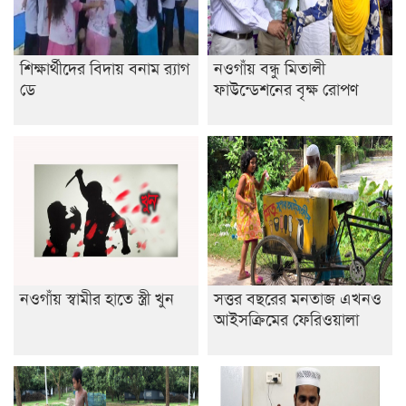
শিক্ষার্থীদের বিদায় বনাম র‍্যাগ
নওগাঁয় বন্ধু মিতালী
ডে
ফাউন্ডেশনের বৃক্ষ রোপণ
নওগাঁয় স্বামীর হাতে স্ত্রী খুন
সত্তর বছরের মনতাজ এখনও
আইসক্রিমের ফেরিওয়ালা