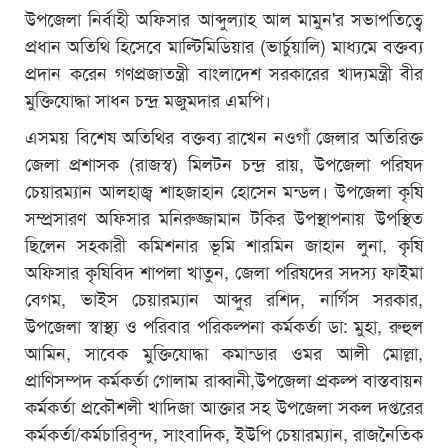
উপজেলা নির্বাহী অফিসার আব্দুল্যাহ আল মামুন'র সভাপতিত্বে
প্রধান অতিথি হিসেবে মাল্টিমিডিয়ার (ভার্চুয়ালি) মাধ্যমে বক্তব্য
প্রদান করেন গণপ্রজাতন্ত্রী বাংলাদেশ সরকারের খাদ্যমন্ত্রী বীর
মুক্তিযোদ্ধা সাধন চন্দ্র মজুমদার এমপি।
এসময় বিশেষ অতিথির বক্তব্য রাখেন নওগাঁ জেলার অতিরিক্ত
জেলা প্রশাসক (রাজস্ব) মিলটন চন্দ্র রায়, উপজেলা পরিষদ
চেয়ারম্যান আলহাজ্ব শাহজাহান হোসেন মন্ডল। উপজেলা কৃষি
সম্প্রসারণ অফিসার মনিরুজ্জামান টকির উপস্থাপনায় উপস্থিত
ছিলেন সহকারী কমিশনার ভূমি শারমিন জাহান লুনা, কৃষি
অফিসার কৃষিবিদ শাপলা খাতুন, জেলা পরিষদের সদস্য ফাইমা
বেগম, ভাইস চেয়ারম্যান আব্দুর রশিদ, নার্গিস সরকার,
উপজেলা স্বাস্থ্য ও পরিবার পরিকল্পনা কর্মকর্তা ডা: মুহা, রুহুল
আমিন, সাবেক মুক্তিযোদ্ধা কমান্ডার ওমর আলী মোল্লা,
প্রাণিসম্পদ কর্মকর্তা গোলাম রাব্বানী,উপজেলা প্রকল্প বাস্তবায়ন
কর্মকর্তা প্রকৌশলী খাদিজা আক্তার সহ উপজেলা সকল দপ্তরের
কর্মকর্তা/কর্মচারিবৃন্দ, সাংবাদিক, ইউপি চেয়ারম্যান, রাজনৈতিক