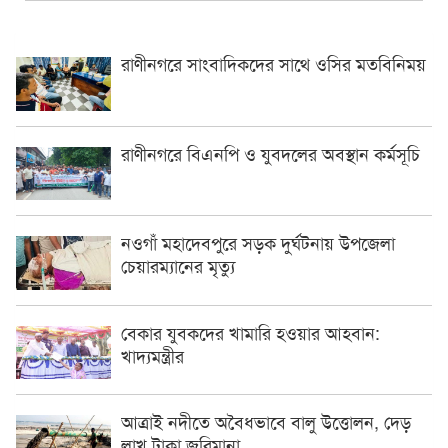
রাণীনগরে সাংবাদিকদের সাথে ওসির মতবিনিময়
রাণীনগরে বিএনপি ও যুবদলের অবস্থান কর্মসূচি
নওগাঁ মহাদেবপুরে সড়ক দুর্ঘটনায় উপজেলা
চেয়ারম্যানের মৃত্যু
বেকার যুবকদের খামারি হওয়ার আহবান:
খাদ্যমন্ত্রীর
আত্রাই নদীতে অবৈধভাবে বালু উত্তোলন, দেড়
লাখ টাকা জরিমানা