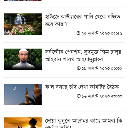
হাউজে কাউছারের পানি থেকে বঞ্চিত
হবে কারা?
২২ আগস্ট ২০২৩ ০৫:৫৬
সর্বজনীন পেনশন: সুদমুক্ত স্কিম চালুর
আহবান শায়খ আহমাদুল্লাহর
১৯ আগস্ট ২০২৩ ০০:৩৫
কাল বসছে চাঁদ দেখা কমিটির বৈঠক
১৬ আগস্ট ২০২৩ ২৩:৩০
দোয়া কুনুতে আল্লাহর কাছে আমরা কি
প্রার্থনা করি?