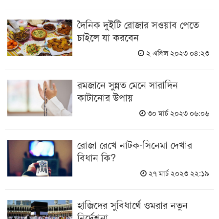
দৈনিক দুইটি রোজার সওয়াব পেতে
চাইলে যা করবেন
২ এপ্রিল ২০২৩ ০৪:২৩
রমজানে সুন্নত মেনে সারাদিন
কাটানোর উপায়
৩০ মার্চ ২০২৩ ০৬:০৬
রোজা রেখে নাটক-সিনেমা দেখার
বিধান কি?
২৭ মার্চ ২০২৩ ২২:১৯
হাজিদের সুবিধার্থে ওমরার নতুন
নির্দেশনা