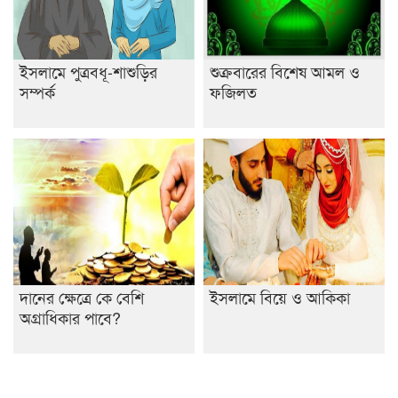
ইসলামে পুত্রবধূ-শাশুড়ির
শুক্রবারের বিশেষ আমল ও
সম্পর্ক
ফজিলত
দানের ক্ষেত্রে কে বেশি
ইসলামে বিয়ে ও আকিকা
অগ্রাধিকার পাবে?