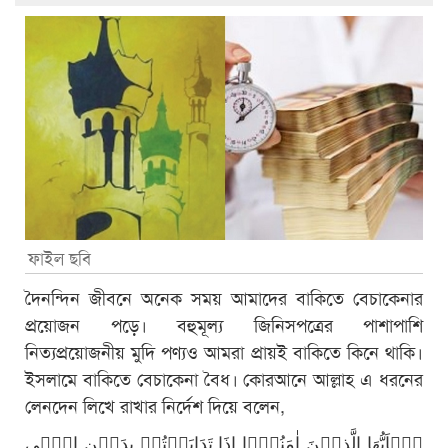
ফাইল ছবি
দৈনন্দিন জীবনে অনেক সময় আমাদের বাকিতে বেচাকেনার
প্রয়োজন পড়ে। বহুমূল্য জিনিসপত্রের পাশাপাশি
নিত্যপ্রয়োজনীয় মুদি পণ্যও আমরা প্রায়ই বাকিতে কিনে থাকি।
ইসলামে বাকিতে বেচাকেনা বৈধ। কোরআনে আল্লাহ এ ধরনের
লেনদেন লিখে রাখার নির্দেশ দিয়ে বলেন,
یٰۤاَیُّهَا الَّذِیۡنَ اٰمَنُوۡۤا اِذَا تَدَایَنۡتُمۡ بِدَیۡنٍ اِلٰۤی