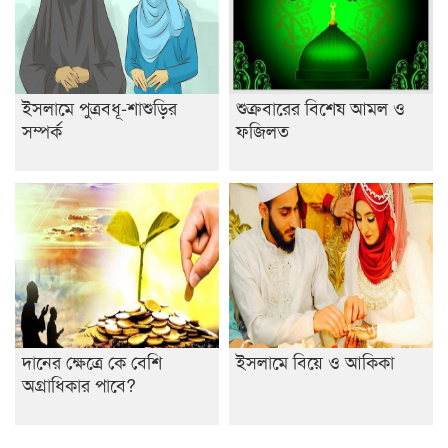
শেষ সময়ে ভোট কারচুরি অভিযোগ আবিদের
ইসলামে পুত্রবধূ-শাশুড়ির
শুক্রবারের বিশেষ আমল ও
সম্পর্ক
ফজিলত
দানের ক্ষেত্রে কে বেশি
ইসলামে বিয়ে ও আকিকা
অগ্রাধিকার পাবে?