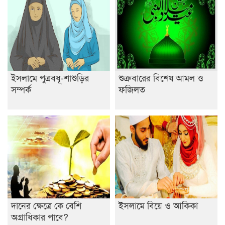
রাজশাহীতে ট্রাকচাপায় ভ্যানচালক নিহত
শেষ সময়ে ভোট কারচুরি অভিযোগ আবিদের
ইসলামে পুত্রবধূ-শাশুড়ির
শুক্রবারের বিশেষ আমল ও
সম্পর্ক
ফজিলত
দানের ক্ষেত্রে কে বেশি
ইসলামে বিয়ে ও আকিকা
অগ্রাধিকার পাবে?