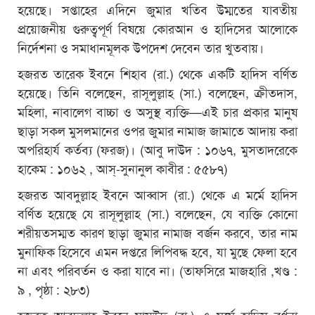
হয়েছে। সপ্তাহের এদিনে জুমার খতিব উম্মতের যাবতীয়
প্রয়োজনীয় গুরুত্বপূর্ণ বিষয়ে কোরআন ও হাদিসের আলোকে
নির্দেশনা ও সমাধানমূলক উপদেশ দেবেন তার খুতবায়।
হজরত তারেক ইবনে শিহাব (রা.) থেকে একটি হাদিস বর্ণিত
হয়েছে। তিনি বলেছেন, রাসূলুল্লাহ (সা.) বলেছেন, ক্রীতদাস,
মহিলা, নাবালেগ বাচ্চা ও অসুস্থ ব্যক্তি—এই চার প্রকার মানুষ
ছাড়া সকল মুসলমানের ওপর জুমার নামাজ জামাতে আদায় করা
অপরিহার্য কর্তব্য (ফরজ)। (আবু দাউদ : ১০৬৭, মুসতাদরেকে
হাকেম : ১০৬২ , আস্-সুনানুল কাবীর : ৫৫৮৭)
হজরত আবদুল্লাহ ইবনে আব্বাস (রা.) থেকে এ মর্মে হাদিস
বর্ণিত হয়েছে যে রাসূলুল্লাহ (সা.) বলেছেন, যে ব্যক্তি কোনো
শরীয়তসম্মত কারণ ছাড়া জুমার নামাজ বর্জন করবে, তার নাম
মুনাফিক হিসেবে এমন দপ্তরে লিপিবদ্ধ হবে, যা মুছে ফেলা হবে
না এবং পরিবর্তন ও করা যাবে না। (তাফসিরে মাজহারি ,খণ্ড :
৯ , পৃষ্ঠা : ২৮৩)
হজরত আবদুল্লাহ ইবনে মাসউদ (রা.) এ মর্মে হাদিস বর্ণনা