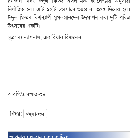
রমজান এবং ঈদুল ফিতর ইসলামিক ক্যালেন্ডার অনুযায়ী
নির্ধারিত হয়। এটি ১২টি চন্দ্রমাসে ৩৫৪ বা ৩৫৫ দিনের হয়।
ঈদুল ফিতর বিশ্বব্যাপী মুসলমানদের উদযাপন করা দুটি পবিত্র
উৎসবের একটি।
সূত্র: দ্য ন্যাশনাল, এরাবিয়ান বিজনেস
আরপি/এসআর-০৪
বিষয়:
ঈদুল ফিতর
আপনার মূল্যবান মতামত দিন: