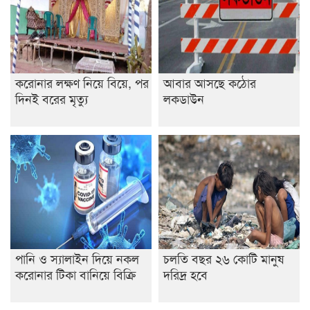
শেষ সময়ে ভোট কারচুরি অভিযোগ আবিদের
করোনার লক্ষণ নিয়ে বিয়ে, পর
আবার আসছে কঠোর
দিনই বরের মৃত্যু
লকডাউন
পানি ও স্যালাইন দিয়ে নকল
চলতি বছর ২৬ কোটি মানুষ
করোনার টিকা বানিয়ে বিক্রি
দরিদ্র হবে