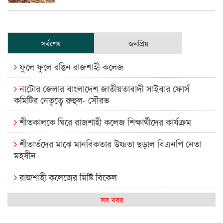
সর্বশেষ
জনপ্রিয়
ফুলে ফুলে রঙিন রাজশাহী কলেজ
নাটোর জেলার বাংলাদেশ জাতীয়তাবাদী সাইবার ফোর্স
কমিটির নেতৃত্বে রুহুল- সৌরভ
শীতকালকে ঘিরে রাজশাহী কলেজ শিক্ষার্থীদের কার্যক্রম
শীতার্তদের মাঝে মানবিকতার উষ্ণতা ছড়াল বিএনপি নেতা
মহসীন
রাজশাহী কলেজের মিষ্টি বিকেল
কেমন আছে আমাদের দেশের মধ্যবিত্তরা
সব খবর
রাজশাহী কলেজ ক্যারিয়ার ক্লাবের নেতৃত্বে ইসমাইল- বিশাল