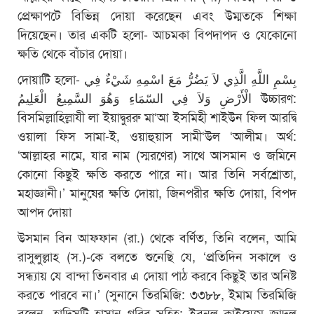
প্রেক্ষাপটে বিভিন্ন দোয়া করেছেন এবং উম্মতকে শিক্ষা
দিয়েছেন। তার একটি হলো- আচমকা বিপদাপদ ও যেকোনো
ক্ষতি থেকে বাঁচার দোয়া।
দোয়াটি হলো- بِسْمِ اللَّهِ الَّذِي لاَ يَضُرُّ مَعَ اسْمِهِ شَيْءٌ فِي
الْأَرْضِ وَلاَ فِي السّمَاءِ وَهُوَ السَّمِيعُ الْعَلِيمُ উচ্চারণ:
বিসমিল্লাহিল্লাযী লা ইয়াদ্বুররু মা‘আ ইসমিহী শাইউন ফিল আরদ্বি
ওয়ালা ফিস সামা-ই, ওয়াহুয়াস সামী‘উল ‘আলীম। অর্থ:
‘আল্লাহর নামে, যার নাম (স্মরণের) সাথে আসমান ও জমিনে
কোনো কিছুই ক্ষতি করতে পারে না। আর তিনি সর্বশ্রোতা,
মহাজ্ঞানী।’ মানুষের ক্ষতি দোয়া, জিনপরীর ক্ষতি দোয়া, বিপদ
আপদ দোয়া
উসমান বিন আফফান (রা.) থেকে বর্ণিত, তিনি বলেন, আমি
রাসুলুল্লাহ (স.)-কে বলতে শুনেছি যে, ‘প্রতিদিন সকালে ও
সন্ধ্যায় যে বান্দা তিনবার এ দোয়া পাঠ করবে কিছুই তার অনিষ্ট
করতে পারবে না।’ (সুনানে তিরমিজি: ৩৩৮৮, ইমাম তিরমিজি
বলেন, হাদিসটি হাসান গরিব সহিহ; ইবনুল কাইয়্যেম জাদুল