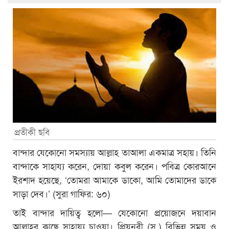
প্রতীকী ছবি
বান্দার যেকোনো সমস্যায় আল্লাহ তাআলা একমাত্র সহায়। তিনি
বান্দাকে সাহায্য করেন, দোয়া কবুল করেন। পবিত্র কোরআনে
ইরশাদ হয়েছে, ‘তোমরা আমাকে ডাকো, আমি তোমাদের ডাকে
সাড়া দেব।’ (সুরা গাফির: ৬০)
তাই বান্দার দায়িত্ব হলো— যেকোনো প্রয়োজনে দয়াবান
আল্লাহর কাছে সাহায্য চাওয়া। প্রিয়নবী (স.) বিভিন্ন সময় ও