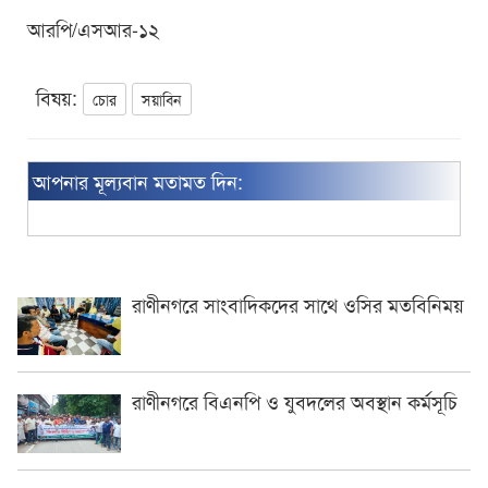
আরপি/এসআর-১২
বিষয়:
চোর
সয়াবিন
আপনার মূল্যবান মতামত দিন:
রাণীনগরে সাংবাদিকদের সাথে ওসির মতবিনিময়
রাণীনগরে বিএনপি ও যুবদলের অবস্থান কর্মসূচি