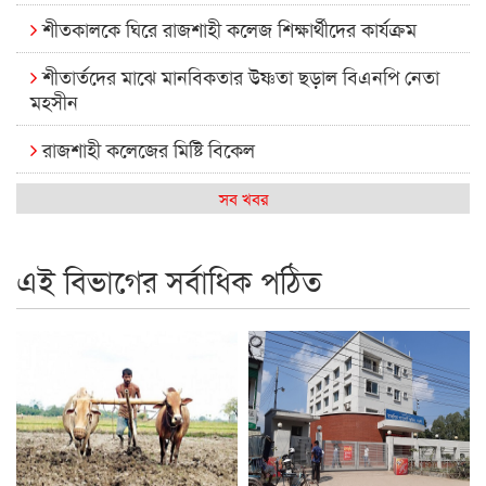
শীতকালকে ঘিরে রাজশাহী কলেজ শিক্ষার্থীদের কার্যক্রম
শীতার্তদের মাঝে মানবিকতার উষ্ণতা ছড়াল বিএনপি নেতা
মহসীন
রাজশাহী কলেজের মিষ্টি বিকেল
কেমন আছে আমাদের দেশের মধ্যবিত্তরা
সব খবর
রাজশাহী কলেজ ক্যারিয়ার ক্লাবের নেতৃত্বে ইসমাইল- বিশাল
এই বিভাগের সর্বাধিক পঠিত
রাজশাইন একাডেমির ফল প্রকাশ ও পুরস্কার বিতরণ
রাজশাহী কলেজের শিক্ষার্থী শাখাওয়াত পেলেন স্টার এক্সিলেন্স
অ্যাওয়ার্ড
বিশ্ব নদী বিবস উপলক্ষে নদী সুরক্ষায় নাওযাত্রা
খেলার মাঠে বানানো হয়েছে গর্ত ঝুঁকিতে আষাড়িয়াদহর দুই
বিদ্যালয়