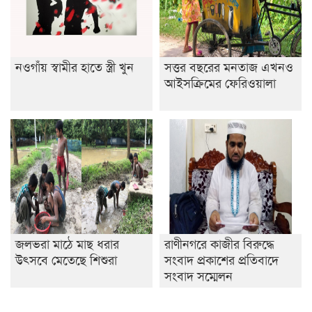
নওগাঁয় স্বামীর হাতে স্ত্রী খুন
সত্তর বছরের মনতাজ এখনও
আইসক্রিমের ফেরিওয়ালা
জলভরা মাঠে মাছ ধরার
রাণীনগরে কাজীর বিরুদ্ধে
উৎসবে মেতেছে শিশুরা
সংবাদ প্রকাশের প্রতিবাদে
সংবাদ সম্মেলন