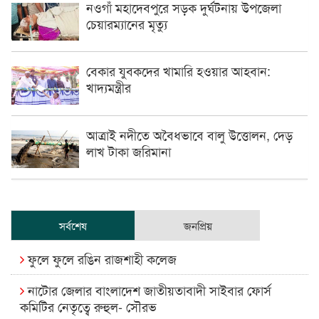
নওগাঁ মহাদেবপুরে সড়ক দুর্ঘটনায় উপজেলা
চেয়ারম্যানের মৃত্যু
বেকার যুবকদের খামারি হওয়ার আহবান:
খাদ্যমন্ত্রীর
আত্রাই নদীতে অবৈধভাবে বালু উত্তোলন, দেড়
লাখ টাকা জরিমানা
সর্বশেষ
জনপ্রিয়
ফুলে ফুলে রঙিন রাজশাহী কলেজ
নাটোর জেলার বাংলাদেশ জাতীয়তাবাদী সাইবার ফোর্স
কমিটির নেতৃত্বে রুহুল- সৌরভ