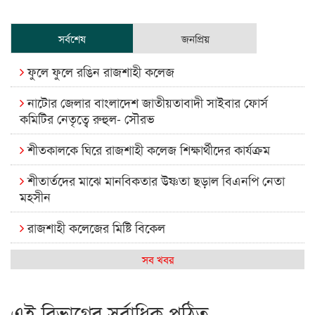
সর্বশেষ
জনপ্রিয়
ফুলে ফুলে রঙিন রাজশাহী কলেজ
নাটোর জেলার বাংলাদেশ জাতীয়তাবাদী সাইবার ফোর্স
কমিটির নেতৃত্বে রুহুল- সৌরভ
শীতকালকে ঘিরে রাজশাহী কলেজ শিক্ষার্থীদের কার্যক্রম
শীতার্তদের মাঝে মানবিকতার উষ্ণতা ছড়াল বিএনপি নেতা
মহসীন
রাজশাহী কলেজের মিষ্টি বিকেল
কেমন আছে আমাদের দেশের মধ্যবিত্তরা
সব খবর
রাজশাহী কলেজ ক্যারিয়ার ক্লাবের নেতৃত্বে ইসমাইল- বিশাল
এই বিভাগের সর্বাধিক পঠিত