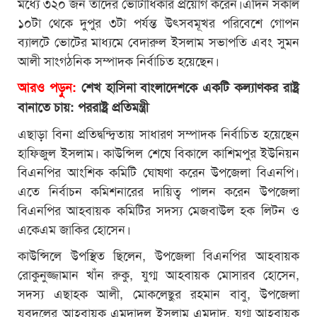
মধ্যে ৩২০ জন তাদের ভোটাধিকার প্রয়োগ করেন।এদিন সকাল
১০টা থেকে দুপুর ৩টা পর্যন্ত উৎসবমূখর পরিবেশে গোপন
ব্যালটে ভোটের মাধ্যমে বেদারুল ইসলাম সভাপতি এবং সুমন
আলী সাংগঠনিক সম্পাদক নির্বাচিত হয়েছেন।
আরও পড়ুন:
শেখ হাসিনা বাংলাদেশকে একটি কল্যাণকর রাষ্ট্র
বানাতে চায়: পররাষ্ট্র প্রতিমন্ত্রী
এছাড়া বিনা প্রতিদ্বন্দ্বিতায় সাধারণ সম্পাদক নির্বাচিত হয়েছেন
হাফিজুল ইসলাম। কাউন্সিল শেষে বিকালে কাশিমপুর ইউনিয়ন
বিএনপির আংশিক কমিটি ঘোষণা করেন উপজেলা বিএনপি।
এতে নির্বাচন কমিশনারের দায়িত্ব পালন করেন উপজেলা
বিএনপির আহবায়ক কমিটির সদস্য মেজবাউল হক লিটন ও
একেএম জাকির হোসেন।
কাউন্সিলে উপস্থিত ছিলেন, উপজেলা বিএনপির আহবায়ক
রোকুনুজ্জামান খাঁন রুকু, যুগ্ম আহবায়ক মোসারব হোসেন,
সদস্য এছাহক আলী, মোকলেছুর রহমান বাবু, উপজেলা
যুবদলের আহবায়ক এমদাদুল ইসলাম এমদাদ, যুগ্ম আহবায়ক