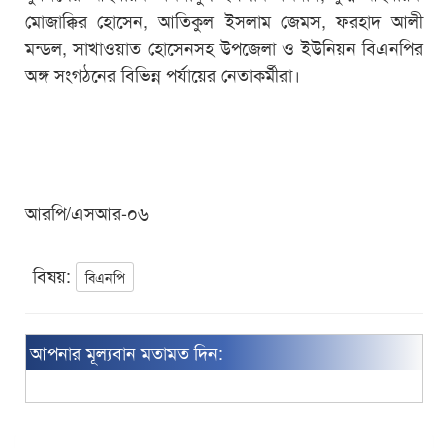
মোজাক্কির হোসেন, আতিকুল ইসলাম জেমস, ফরহাদ আলী
মন্ডল, সাখাওয়াত হোসেনসহ উপজেলা ও ইউনিয়ন বিএনপির
অঙ্গ সংগঠনের বিভিন্ন পর্যায়ের নেতাকর্মীরা।
আরপি/এসআর-০৬
বিষয়:
বিএনপি
আপনার মূল্যবান মতামত দিন: