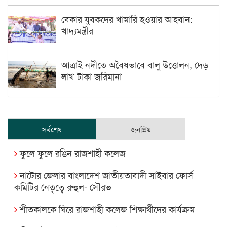
বেকার যুবকদের খামারি হওয়ার আহবান:
খাদ্যমন্ত্রীর
আত্রাই নদীতে অবৈধভাবে বালু উত্তোলন, দেড়
লাখ টাকা জরিমানা
সর্বশেষ
জনপ্রিয়
ফুলে ফুলে রঙিন রাজশাহী কলেজ
নাটোর জেলার বাংলাদেশ জাতীয়তাবাদী সাইবার ফোর্স
কমিটির নেতৃত্বে রুহুল- সৌরভ
শীতকালকে ঘিরে রাজশাহী কলেজ শিক্ষার্থীদের কার্যক্রম