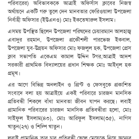
পরিবারের) অবিভাবককে আত্রাই অফির্সাস ক্লাবের নিজস্ব
অর্থায়নে একটি গরু তুলে দেন মানবতার ফেরিওয়ালা উপজেলা
নির্বাহী অফিসার (ইউএনও) মোঃ ইকতেখারুল ইসলাম।
এসময় উপস্থিত ছিলেন উপজেলা পরিষদের চেয়ারম্যান আলহাজ্ব
এবাদুর রহমান, উপজেলা প্রকৌশলী পারভেজ ইকবাল,
উপজেলা যুব-উন্নয়ন অফিসার মোঃ ফজলুল হক, উপজেলা প্রেস
ক্লাব সভাপতি একেএম কামাল উদ্দিন টগর,আত্রাই আদশ
সরকারী প্রাথমিক বিদ্যালয়ের প্রধান শিক্ষক মোঃ আইনূল হক
প্রমূখ।
এর আগে বিভিন্ন অনলাইন ও প্রিন্ট ও ফেসবুকে প্রকাশিত
সংবাদে বলা হয় আত্রাইয়ে একই পরিবারে চারজন মানসিক
প্রতিবন্ধী শিকলে বাঁধা মানবতা জীবন যাপন করছে। লবাই
প্রামানিক পরিবারের চারজন মানসিক প্রতিবন্ধীরা হলো, মোঃ
সাইফুল ইসলাম(৪০), মোঃ আরিফুল ইসলাম(৩৫), নাগিস
খাতুন(২৭) ও শিল্পি খাতুন।
লবাই প্রামানিক তার চার প্রতিবন্ধী ছেলে মেয়েকে নিয়ে অন্যের