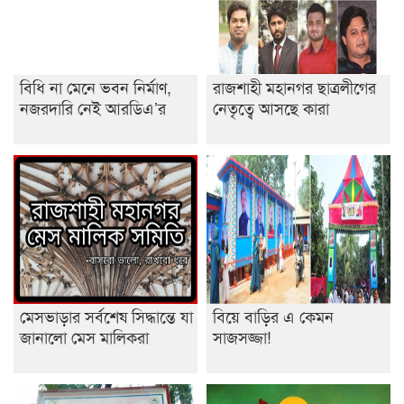
শেষ সময়ে ভোট কারচুরি অভিযোগ আবিদের
বিধি না মেনে ভবন নির্মাণ,
রাজশাহী মহানগর ছাত্রলীগের
নজরদারি নেই আরডিএ’র
নেতৃত্বে আসছে কারা
মেসভাড়ার সর্বশেষ সিদ্ধান্তে যা
বিয়ে বাড়ির এ কেমন
জানালো মেস মালিকরা
সাজসজ্জা!