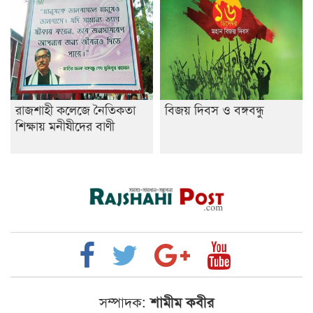
রাজশাহী কলেজে নৈতিকতা
বিজয় দিবস ও বঙ্গবন্ধু
শিক্ষায় মনীষীদের বাণী
সম্পাদক:
শামীম কবীর