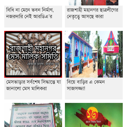
বিধি না মেনে ভবন নির্মাণ,
রাজশাহী মহানগর ছাত্রলীগের
নজরদারি নেই আরডিএ’র
নেতৃত্বে আসছে কারা
মেসভাড়ার সর্বশেষ সিদ্ধান্তে যা
বিয়ে বাড়ির এ কেমন
জানালো মেস মালিকরা
সাজসজ্জা!