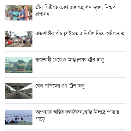
গ্রীন সিটিতে চোখ রাঙাচ্ছে শব্দ দূষণ, নিশ্চুপ
প্রশাসন
রাজশাহীর পাঁচ ফ্লাইওভার নির্মাণ নিয়ে অনিশ্চয়তা
রাজশাহী থেকেও আন্তঃনগর ট্রেন চালু
রেল পশ্চিমের ৩৭ ট্রেন চালু
তাপদাহে অস্থির জনজীবন,স্বস্তি মিলছে পাদ্মার
পাড়ে