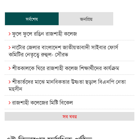
সর্বশেষ
জনপ্রিয়
ফুলে ফুলে রঙিন রাজশাহী কলেজ
নাটোর জেলার বাংলাদেশ জাতীয়তাবাদী সাইবার ফোর্স
কমিটির নেতৃত্বে রুহুল- সৌরভ
শীতকালকে ঘিরে রাজশাহী কলেজ শিক্ষার্থীদের কার্যক্রম
শীতার্তদের মাঝে মানবিকতার উষ্ণতা ছড়াল বিএনপি নেতা
মহসীন
রাজশাহী কলেজের মিষ্টি বিকেল
কেমন আছে আমাদের দেশের মধ্যবিত্তরা
সব খবর
রাজশাহী কলেজ ক্যারিয়ার ক্লাবের নেতৃত্বে ইসমাইল- বিশাল