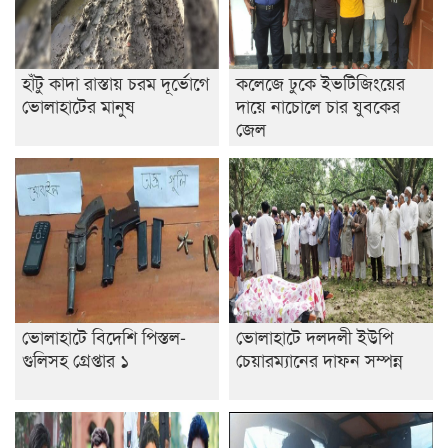
হাঁটু কাদা রাস্তায় চরম দূর্ভোগে
কলেজে ঢুকে ইভটিজিংয়ের
ভোলাহাটের মানুষ
দায়ে নাচোলে চার যুবকের
জেল
ভোলাহাটে বিদেশি পিস্তল-
ভোলাহাটে দলদলী ইউপি
গুলিসহ গ্রেপ্তার ১
চেয়ারম্যানের দাফন সম্পন্ন