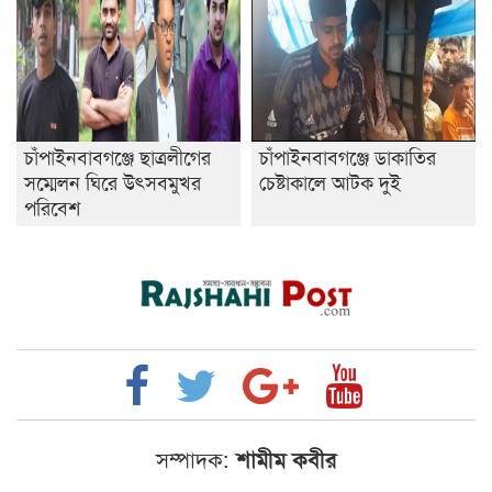
চাঁপাইনবাবগঞ্জে ছাত্রলীগের
চাঁপাইনবাবগঞ্জে ডাকাতির
সম্মেলন ঘিরে উৎসবমুখর
চেষ্টাকালে আটক দুই
পরিবেশ
সম্পাদক:
শামীম কবীর