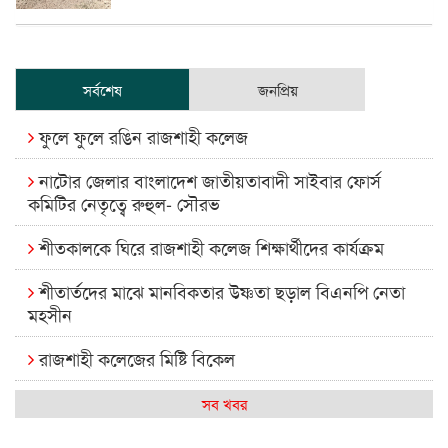
সর্বশেষ
জনপ্রিয়
ফুলে ফুলে রঙিন রাজশাহী কলেজ
নাটোর জেলার বাংলাদেশ জাতীয়তাবাদী সাইবার ফোর্স
কমিটির নেতৃত্বে রুহুল- সৌরভ
শীতকালকে ঘিরে রাজশাহী কলেজ শিক্ষার্থীদের কার্যক্রম
শীতার্তদের মাঝে মানবিকতার উষ্ণতা ছড়াল বিএনপি নেতা
মহসীন
রাজশাহী কলেজের মিষ্টি বিকেল
কেমন আছে আমাদের দেশের মধ্যবিত্তরা
সব খবর
রাজশাহী কলেজ ক্যারিয়ার ক্লাবের নেতৃত্বে ইসমাইল- বিশাল