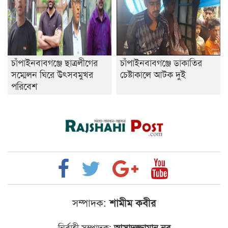
চাঁপাইনবাবগঞ্জে ছাত্রলীগের
চাঁপাইনবাবগঞ্জে ডাকাতির
সম্মেলন ঘিরে উৎসবমুখর
চেষ্টাকালে আটক দুই
পরিবেশ
সম্পাদক:
শামীম কবীর
নির্বাহী সম্পাদক:
আসাদুজ্জামান নূর