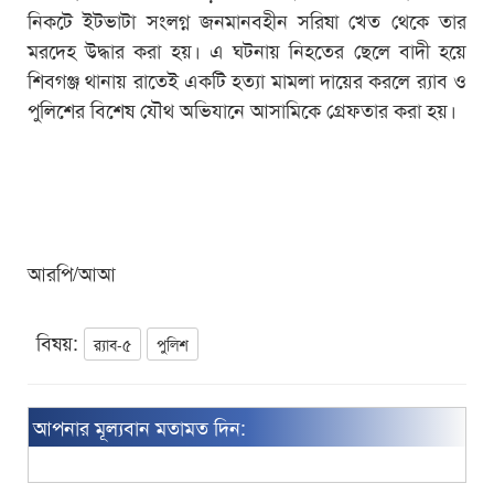
নিকটে ইটভাটা সংলগ্ন জনমানবহীন সরিষা খেত থেকে তার
মরদেহ উদ্ধার করা হয়। এ ঘটনায় নিহতের ছেলে বাদী হয়ে
শিবগঞ্জ থানায় রাতেই একটি হত্যা মামলা দায়ের করলে র‌্যাব ও
পুলিশের বিশেষ যৌথ অভিযানে আসামিকে গ্রেফতার করা হয়।
আরপি/আআ
বিষয়:
র‌্যাব-৫
পুলিশ
আপনার মূল্যবান মতামত দিন: