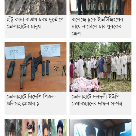
হাঁটু কাদা রাস্তায় চরম দূর্ভোগে
কলেজে ঢুকে ইভটিজিংয়ের
ভোলাহাটের মানুষ
দায়ে নাচোলে চার যুবকের
জেল
ভোলাহাটে বিদেশি পিস্তল-
ভোলাহাটে দলদলী ইউপি
গুলিসহ গ্রেপ্তার ১
চেয়ারম্যানের দাফন সম্পন্ন