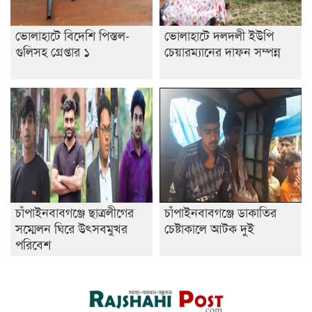
ভোলাহাটে বিদেশি পিস্তল-
ভোলাহাটে দলদলী ইউপি
গুলিসহ গ্রেপ্তার ১
চেয়ারম্যানের দাফন সম্পন্ন
চাঁপাইনবাবগঞ্জে ছাত্রলীগের
চাঁপাইনবাবগঞ্জে ডাকাতির
সম্মেলন ঘিরে উৎসবমুখর
চেষ্টাকালে আটক দুই
পরিবেশ