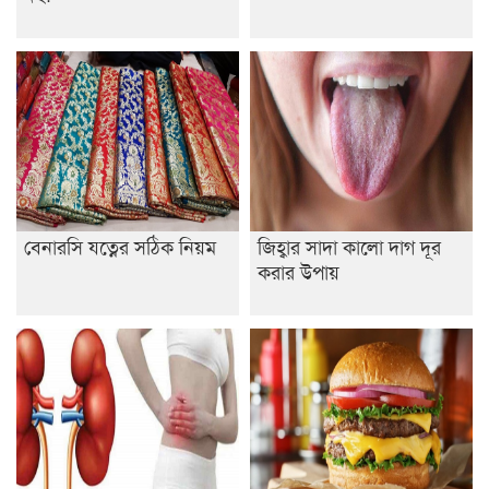
নেতৃত্ব ইসতিয়াক-মাহফুজ
ডাকসুতে শিবিরের নিরঙ্কুশ জয়
রাজশাহীতে ট্রাকচাপায় ভ্যানচালক নিহত
শেষ সময়ে ভোট কারচুরি অভিযোগ আবিদের
বেনারসি যত্নের সঠিক নিয়ম
জিহ্বার সাদা কালো দাগ দূর
করার উপায়