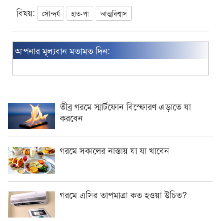
বিষয়:
সৌন্দর্য
হাত-পা
আত্মবিশ্বাস
আপনার মূল্যবান মতামত দিন:
তীব্র গরমে স্মার্টফোন বিস্ফোরণ এড়াতে যা
করবেন
গরমে সকালের নাস্তায় যা যা খাবেন
গরমে এসির তাপমাত্রা কত হওয়া উচিত?