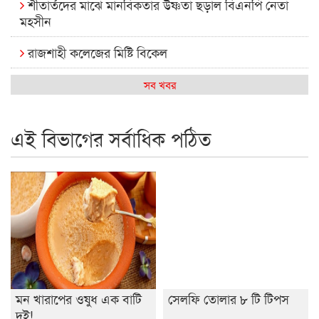
শীতার্তদের মাঝে মানবিকতার উষ্ণতা ছড়াল বিএনপি নেতা
মহসীন
রাজশাহী কলেজের মিষ্টি বিকেল
কেমন আছে আমাদের দেশের মধ্যবিত্তরা
সব খবর
রাজশাহী কলেজ ক্যারিয়ার ক্লাবের নেতৃত্বে ইসমাইল- বিশাল
এই বিভাগের সর্বাধিক পঠিত
রাজশাইন একাডেমির ফল প্রকাশ ও পুরস্কার বিতরণ
রাজশাহী কলেজের শিক্ষার্থী শাখাওয়াত পেলেন স্টার এক্সিলেন্স
অ্যাওয়ার্ড
বিশ্ব নদী বিবস উপলক্ষে নদী সুরক্ষায় নাওযাত্রা
খেলার মাঠে বানানো হয়েছে গর্ত ঝুঁকিতে আষাড়িয়াদহর দুই
বিদ্যালয়
মন খারাপের ওষুধ এক বাটি
সেলফি তোলার ৮ টি টিপস
ইসলামের ইতিহাস ও সংস্কৃতি বিভাগের লাইট হাউজ ক্লাবের
দই!