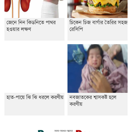
জেনে নিন কিডনিতে পাথর
চিকেন চিজ বার্গার তৈরির সহজ
হওয়ার লক্ষণ
রেসিপি
হাত-পায়ে ঝি ঝি ধরলে করণীয়
নবজাতকের শ্বাসকষ্ট হলে
করণীয়