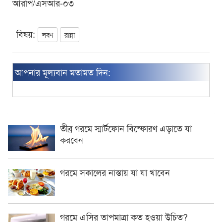
আরপি/এসআর-০৩
বিষয়:
লবণ
রান্না
আপনার মূল্যবান মতামত দিন:
তীব্র গরমে স্মার্টফোন বিস্ফোরণ এড়াতে যা
করবেন
গরমে সকালের নাস্তায় যা যা খাবেন
গরমে এসির তাপমাত্রা কত হওয়া উচিত?