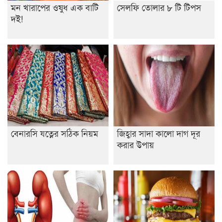
মন খারাপের ওষুধ এক বাটি
সেলফি তোলার ৮ টি টিপস
ইসলামের ইতিহাস ও সংস্কৃতি বিভাগের লাইট হাউজ ক্লাবের
দই!
নেতৃত্ব ইসতিয়াক-মাহফুজ
ডাকসুতে শিবিরের নিরঙ্কুশ জয়
রাজশাহীতে ট্রাকচাপায় ভ্যানচালক নিহত
শেষ সময়ে ভোট কারচুরি অভিযোগ আবিদের
বেনারসি যত্নের সঠিক নিয়ম
জিহ্বার সাদা কালো দাগ দূর
করার উপায়