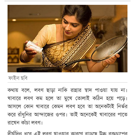
ফাইল ছবি
কথায় বলে, লবণ ছাড়া নাকি রান্নার স্বাদ পাওয়া যায় না।
খাবারে লবণ কম হলে তা মুখে তোলাই কঠিন হয়ে পড়ে।
আসলে কোন খাবারে কেমন লবণ হবে তা অনেকটাই নির্ভর
করে রাঁধুনির আন্দাজের ওপর। তাই অনেকেই খাবারের পাতে
রাখেন কাঁচা লবণ।
দীর্ঘদিন ধরে এই লবণ খাওয়ার কারণে বাড়ছে উচ্চ রক্তচাপের