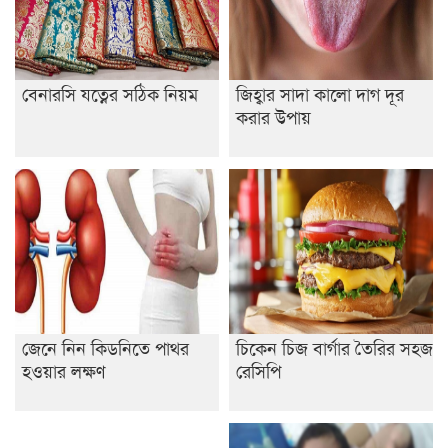
শেষ সময়ে ভোট কারচুরি অভিযোগ আবিদের
বেনারসি যত্নের সঠিক নিয়ম
জিহ্বার সাদা কালো দাগ দূর
করার উপায়
জেনে নিন কিডনিতে পাথর
চিকেন চিজ বার্গার তৈরির সহজ
হওয়ার লক্ষণ
রেসিপি