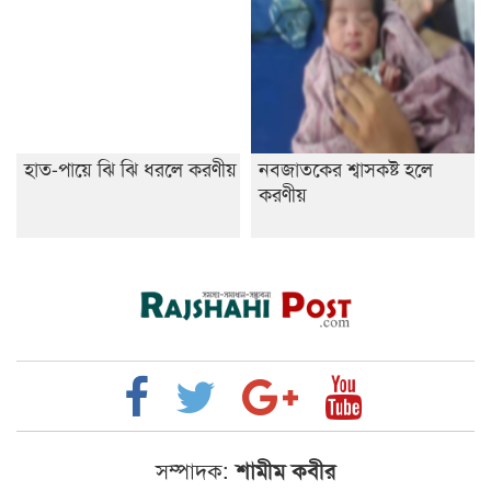
হাত-পায়ে ঝি ঝি ধরলে করণীয়
নবজাতকের শ্বাসকষ্ট হলে
করণীয়
সম্পাদক:
শামীম কবীর