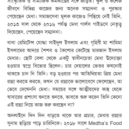
সাংস্কৃতিক ও সামাজিক কর্মকাণ্ডের সঙ্গে জড়িত। স্কুল ও কলেজ
জীবনে বিভিন্ন কাজের জন্য অনেক সম্মাননা ও পুরস্কার
পেয়েছেন মেধা। সমাজসেবা মূলক কাজেও পিছিয়ে নেই তিনি,
২০১৩ সাল থেকে ২০১৬ পর্যন্ত মেধা গার্লস গাইডসে নেতৃত্ব
দিয়েছেন, পেয়েছেন সম্মাননা।
বাবা রেমিটেন্স যোদ্ধা সাইদুল ইসলাম এবং গৃহিণী মা শামিমা
ইসলামের আদরে শৈশব ও কৈশোর কেটেছে মারজান ইসলাম
মেধার। ছোট বেলা থেকে একটু স্বাধীনচেতা মেধা উদ্যোক্তা
হওয়ার স্বপ্নে বিভোর ছিলেন। চার দেয়ালের ভেতর কখনোই
থাকতে চান নি তিনি। বড় হওয়ার পর আতিথিয়তা প্রিয় মেধা
রান্না করতে করতে, কখন যে রান্নাকে ভালোবেসে ফেলেছেন, তা
ভেবে দেখেননি মেধা। সময়ের সঙ্গে আত্মীয়দের কাছ থেকে
খাবারের প্রশংসা শুনতে শুনতে, ভাবতে শুরু করেন তিনি কেনো
এই রান্না নিয়ে কাজ শুরু করছেন না?
অনলাইনে দিন দিন বাড়তে থাকে তার প্রচার, মেধার রান্নার
সুনাম ছড়িয়ে পড়ে চারিদিকে। ২০১৮ সালে Medha’s Food