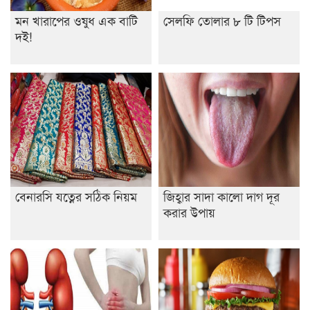
মন খারাপের ওষুধ এক বাটি
সেলফি তোলার ৮ টি টিপস
ইসলামের ইতিহাস ও সংস্কৃতি বিভাগের লাইট হাউজ ক্লাবের
দই!
নেতৃত্ব ইসতিয়াক-মাহফুজ
ডাকসুতে শিবিরের নিরঙ্কুশ জয়
রাজশাহীতে ট্রাকচাপায় ভ্যানচালক নিহত
শেষ সময়ে ভোট কারচুরি অভিযোগ আবিদের
বেনারসি যত্নের সঠিক নিয়ম
জিহ্বার সাদা কালো দাগ দূর
করার উপায়