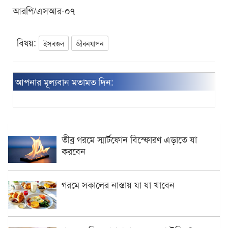
আরপি/এসআর-০৭
বিষয়:
ইসবগুল
জীবনযাপন
আপনার মূল্যবান মতামত দিন:
তীব্র গরমে স্মার্টফোন বিস্ফোরণ এড়াতে যা
করবেন
গরমে সকালের নাস্তায় যা যা খাবেন