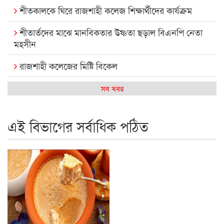
শীতকালকে ঘিরে রাজশাহী কলেজ শিক্ষার্থীদের কার্যক্রম
শীতার্তদের মাঝে মানবিকতার উষ্ণতা ছড়াল বিএনপি নেতা
মহসীন
রাজশাহী কলেজের মিষ্টি বিকেল
কেমন আছে আমাদের দেশের মধ্যবিত্তরা
সব খবর
রাজশাহী কলেজ ক্যারিয়ার ক্লাবের নেতৃত্বে ইসমাইল- বিশাল
এই বিভাগের সর্বাধিক পঠিত
রাজশাইন একাডেমির ফল প্রকাশ ও পুরস্কার বিতরণ
রাজশাহী কলেজের শিক্ষার্থী শাখাওয়াত পেলেন স্টার এক্সিলেন্স
অ্যাওয়ার্ড
বিশ্ব নদী বিবস উপলক্ষে নদী সুরক্ষায় নাওযাত্রা
খেলার মাঠে বানানো হয়েছে গর্ত ঝুঁকিতে আষাড়িয়াদহর দুই
বিদ্যালয়