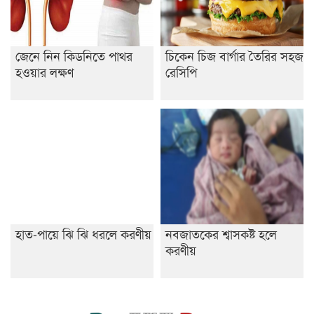
জেনে নিন কিডনিতে পাথর
চিকেন চিজ বার্গার তৈরির সহজ
হওয়ার লক্ষণ
রেসিপি
হাত-পায়ে ঝি ঝি ধরলে করণীয়
নবজাতকের শ্বাসকষ্ট হলে
করণীয়