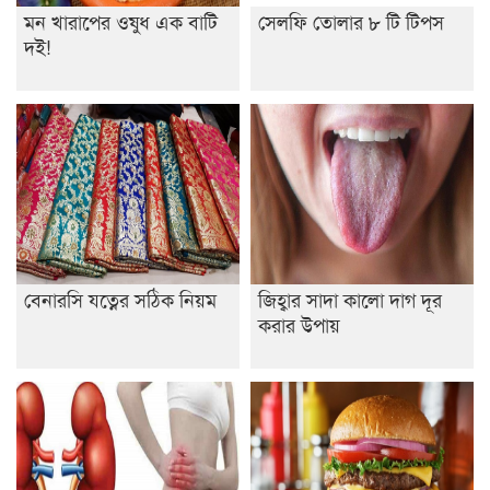
মন খারাপের ওষুধ এক বাটি
সেলফি তোলার ৮ টি টিপস
ইসলামের ইতিহাস ও সংস্কৃতি বিভাগের লাইট হাউজ ক্লাবের
দই!
নেতৃত্ব ইসতিয়াক-মাহফুজ
ডাকসুতে শিবিরের নিরঙ্কুশ জয়
রাজশাহীতে ট্রাকচাপায় ভ্যানচালক নিহত
শেষ সময়ে ভোট কারচুরি অভিযোগ আবিদের
বেনারসি যত্নের সঠিক নিয়ম
জিহ্বার সাদা কালো দাগ দূর
করার উপায়