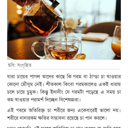
ছবি: সংগৃহিত
যারা চায়ের পাগল তাদের কাছে কি গরম বা ঠান্ডা চা খাওয়ার
কোনো মৌসুম নেই। শীতকাল কিংবা গরমকালেও একই ধারায়
চলে চায়ে চুমুক। কিন্তু ইদানীং যে গরমটা পড়েছে এ সময় চা
কম খাওয়ার পরামর্শ দিচ্ছেন বিশেষজ্ঞরা।
এই গরমে অতিরিক্ত চা শরীরে জন্য একেবারেই ভালো নয়।
শরীরে নানারকম ক্ষতির সম্ভাবনা রয়েছে চা পান করলে।
চলুন জেনেনি এই গরশে অতিরিক্ত চা পান করলে যে ক্ষতি হতে