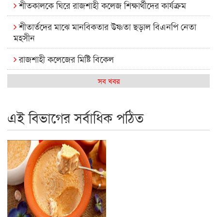
শীতকালকে ঘিরে রাজশাহী কলেজ শিক্ষার্থীদের কার্যক্রম
শীতার্তদের মাঝে মানবিকতার উষ্ণতা ছড়াল বিএনপি নেতা
মহসীন
রাজশাহী কলেজের মিষ্টি বিকেল
কেমন আছে আমাদের দেশের মধ্যবিত্তরা
সব খবর
রাজশাহী কলেজ ক্যারিয়ার ক্লাবের নেতৃত্বে ইসমাইল- বিশাল
এই বিভাগের সর্বাধিক পঠিত
রাজশাইন একাডেমির ফল প্রকাশ ও পুরস্কার বিতরণ
রাজশাহী কলেজের শিক্ষার্থী শাখাওয়াত পেলেন স্টার এক্সিলেন্স
অ্যাওয়ার্ড
বিশ্ব নদী বিবস উপলক্ষে নদী সুরক্ষায় নাওযাত্রা
খেলার মাঠে বানানো হয়েছে গর্ত ঝুঁকিতে আষাড়িয়াদহর দুই
বিদ্যালয়