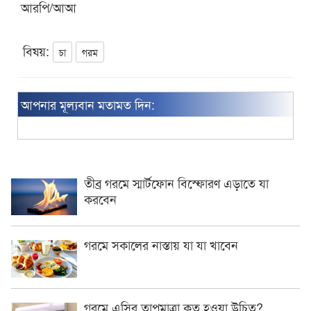
আরপি/আআ
বিষয়:
চা
গরম
আপনার মূল্যবান মতামত দিন:
তীব্র গরমে স্মার্টফোন বিস্ফোরণ এড়াতে যা
করবেন
গরমে সকালের নাস্তায় যা যা খাবেন
গরমে এসির তাপমাত্রা কত হওয়া উচিত?