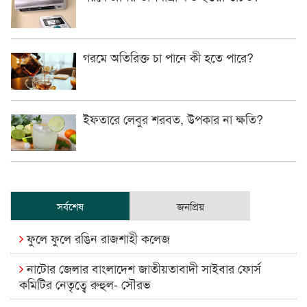
গরমে অতিরিক্ত চা পানে কী হতে পারে?
ইফতারে লেবুর শরবত, উপকার না ক্ষতি?
সর্বশেষ
জনপ্রিয়
ফুলে ফুলে রঙিন রাজশাহী কলেজ
নাটোর জেলার বাংলাদেশ জাতীয়তাবাদী সাইবার ফোর্স
কমিটির নেতৃত্বে রুহুল- সৌরভ