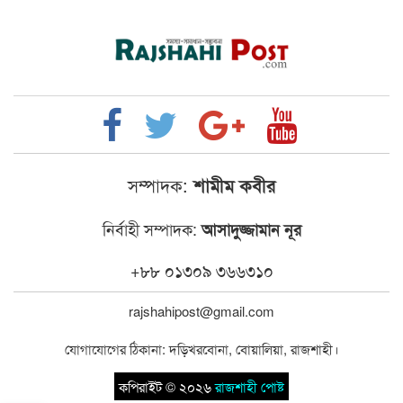
সম্পাদক:
শামীম কবীর
নির্বাহী সম্পাদক:
আসাদুজ্জামান নূর
+৮৮ ০১৩০৯ ৩৬৬৩১০
rajshahipost@gmail.com
যোগাযোগের ঠিকানা: দড়িখরবোনা, বোয়ালিয়া, রাজশাহী।
কপিরাইট © ২০২৬
রাজশাহী পোষ্ট