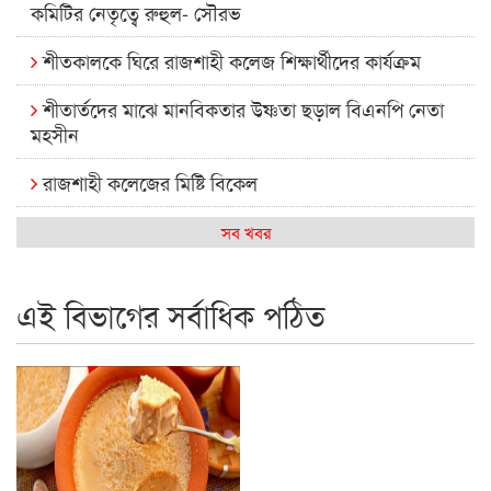
কমিটির নেতৃত্বে রুহুল- সৌরভ
শীতকালকে ঘিরে রাজশাহী কলেজ শিক্ষার্থীদের কার্যক্রম
শীতার্তদের মাঝে মানবিকতার উষ্ণতা ছড়াল বিএনপি নেতা
মহসীন
রাজশাহী কলেজের মিষ্টি বিকেল
কেমন আছে আমাদের দেশের মধ্যবিত্তরা
সব খবর
রাজশাহী কলেজ ক্যারিয়ার ক্লাবের নেতৃত্বে ইসমাইল- বিশাল
এই বিভাগের সর্বাধিক পঠিত
রাজশাইন একাডেমির ফল প্রকাশ ও পুরস্কার বিতরণ
রাজশাহী কলেজের শিক্ষার্থী শাখাওয়াত পেলেন স্টার এক্সিলেন্স
অ্যাওয়ার্ড
বিশ্ব নদী বিবস উপলক্ষে নদী সুরক্ষায় নাওযাত্রা