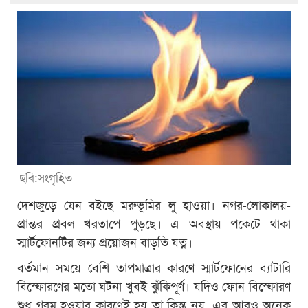
ছবি:সংগৃহিত
দেশজুড়ে যেন বইছে মরুভূমির লু হাওয়া। নগর-লোকালয়-
প্রান্তর প্রবল খরতাপে পুড়ছে। এ অবস্থায় পকেটে থাকা
স্মার্টফোনটির জন্য প্রয়োজন বাড়তি যত্ন।
বর্তমান সময়ে বেশি তাপমাত্রার কারণে স্মার্টফোনের ব্যাটারি
বিস্ফোরণের মতো ঘটনা খুবই ঝুঁকিপূর্ণ। যদিও ফোন বিস্ফোরণ
শুধু গরম হওয়ার কারণেই হয় তা কিন্তু নয়, এর আরও অনেক