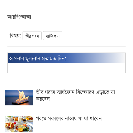
আরপি/আআ
বিষয়:
তীব্র গরম
স্মার্টফোন
আপনার মূল্যবান মতামত দিন:
তীব্র গরমে স্মার্টফোন বিস্ফোরণ এড়াতে যা
করবেন
গরমে সকালের নাস্তায় যা যা খাবেন