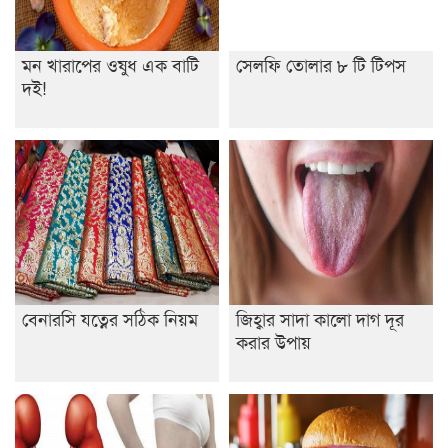
খেলার মাঠে বানানো হয়েছে গর্ত ঝুঁকিতে আষাড়িয়াদহর দুই
বিদ্যালয়
মন খারাপের ওষুধ এক বাটি
সেলফি তোলার ৮ টি টিপস
ইসলামের ইতিহাস ও সংস্কৃতি বিভাগের লাইট হাউজ ক্লাবের
দই!
নেতৃত্ব ইসতিয়াক-মাহফুজ
ডাকসুতে শিবিরের নিরঙ্কুশ জয়
রাজশাহীতে ট্রাকচাপায় ভ্যানচালক নিহত
শেষ সময়ে ভোট কারচুরি অভিযোগ আবিদের
বেনারসি যত্নের সঠিক নিয়ম
জিহ্বার সাদা কালো দাগ দূর
করার উপায়