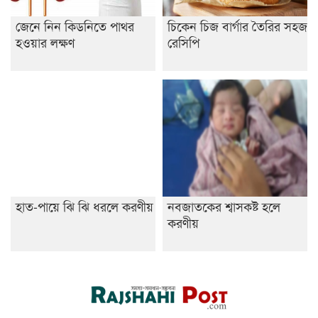
জেনে নিন কিডনিতে পাথর
চিকেন চিজ বার্গার তৈরির সহজ
হওয়ার লক্ষণ
রেসিপি
হাত-পায়ে ঝি ঝি ধরলে করণীয়
নবজাতকের শ্বাসকষ্ট হলে
করণীয়