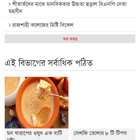
শীতার্তদের মাঝে মানবিকতার উষ্ণতা ছড়াল বিএনপি নেতা
মহসীন
রাজশাহী কলেজের মিষ্টি বিকেল
কেমন আছে আমাদের দেশের মধ্যবিত্তরা
সব খবর
রাজশাহী কলেজ ক্যারিয়ার ক্লাবের নেতৃত্বে ইসমাইল- বিশাল
এই বিভাগের সর্বাধিক পঠিত
রাজশাইন একাডেমির ফল প্রকাশ ও পুরস্কার বিতরণ
রাজশাহী কলেজের শিক্ষার্থী শাখাওয়াত পেলেন স্টার এক্সিলেন্স
অ্যাওয়ার্ড
বিশ্ব নদী বিবস উপলক্ষে নদী সুরক্ষায় নাওযাত্রা
খেলার মাঠে বানানো হয়েছে গর্ত ঝুঁকিতে আষাড়িয়াদহর দুই
বিদ্যালয়
মন খারাপের ওষুধ এক বাটি
সেলফি তোলার ৮ টি টিপস
ইসলামের ইতিহাস ও সংস্কৃতি বিভাগের লাইট হাউজ ক্লাবের
দই!