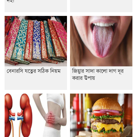
নেতৃত্ব ইসতিয়াক-মাহফুজ
ডাকসুতে শিবিরের নিরঙ্কুশ জয়
রাজশাহীতে ট্রাকচাপায় ভ্যানচালক নিহত
শেষ সময়ে ভোট কারচুরি অভিযোগ আবিদের
বেনারসি যত্নের সঠিক নিয়ম
জিহ্বার সাদা কালো দাগ দূর
করার উপায়