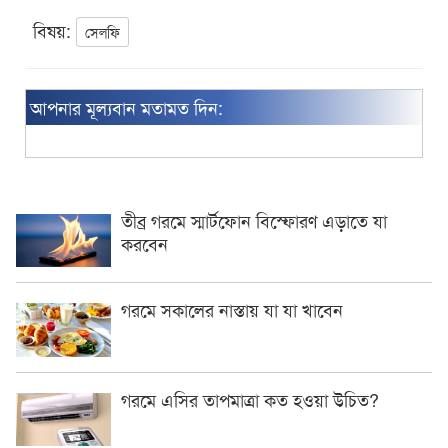
বিষয়:
সেলফি
আপনার মূল্যবান মতামত দিন:
তীব্র গরমে স্মার্টফোন বিস্ফোরণ এড়াতে যা
করবেন
গরমে সকালের নাস্তায় যা যা খাবেন
গরমে এসির তাপমাত্রা কত হওয়া উচিত?