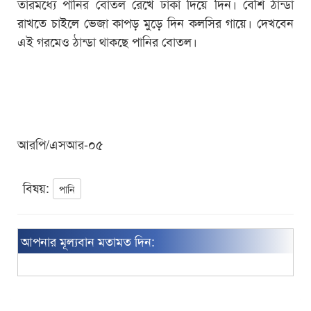
তারমধ্যে পানির বোতল রেখে ঢাকা দিয়ে দিন। বেশি ঠান্ডা
রাখতে চাইলে ভেজা কাপড় মুড়ে দিন কলসির গায়ে। দেখবেন
এই গরমেও ঠান্ডা থাকছে পানির বোতল।
আরপি/এসআর-০৫
বিষয়:
পানি
আপনার মূল্যবান মতামত দিন: