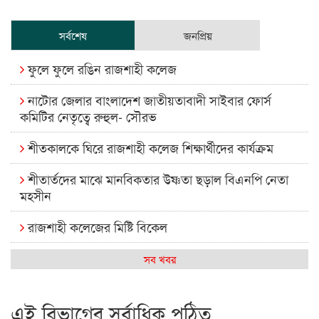
সর্বশেষ
জনপ্রিয়
ফুলে ফুলে রঙিন রাজশাহী কলেজ
নাটোর জেলার বাংলাদেশ জাতীয়তাবাদী সাইবার ফোর্স
কমিটির নেতৃত্বে রুহুল- সৌরভ
শীতকালকে ঘিরে রাজশাহী কলেজ শিক্ষার্থীদের কার্যক্রম
শীতার্তদের মাঝে মানবিকতার উষ্ণতা ছড়াল বিএনপি নেতা
মহসীন
রাজশাহী কলেজের মিষ্টি বিকেল
কেমন আছে আমাদের দেশের মধ্যবিত্তরা
সব খবর
রাজশাহী কলেজ ক্যারিয়ার ক্লাবের নেতৃত্বে ইসমাইল- বিশাল
এই বিভাগের সর্বাধিক পঠিত