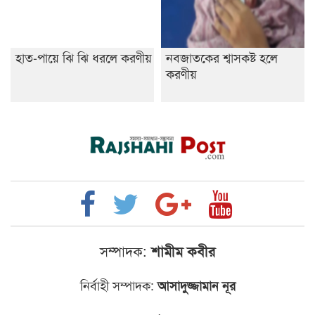
হাত-পায়ে ঝি ঝি ধরলে করণীয়
নবজাতকের শ্বাসকষ্ট হলে
করণীয়
সম্পাদক:
শামীম কবীর
নির্বাহী সম্পাদক:
আসাদুজ্জামান নূর