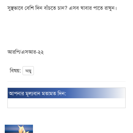
সুস্থভাবে বেশি দিন বাঁচতে চান? এসব খাবার পাতে রাখুন।
আরপি/এসআর-২২
বিষয়:
আয়ু
আপনার মূল্যবান মতামত দিন: