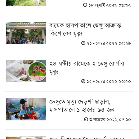
১৮ জুলাই ২০২৩ ০৬:৩২
রামেক হাসপাতালে ডেঙ্গু আক্রান্ত
কিশোরের মৃত্যু
২১ নভেম্বর ২০২২ ০৫:২৯
২৪ ঘণ্টায় রামেকে ২ ডেঙ্গু রোগীর
মৃত্যু
১২ নভেম্বর ২০২২ ২২:৫০
ডেঙ্গুতে মৃত্যু দেড়শ’ ছাড়াল,
হাসপাতালে ১ হাজার ৯৪ জন
৩ নভেম্বর ২০২২ ০৫:১০