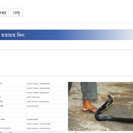
িদপ্তর
ডেঙ্গু
ন মতামত দিন: