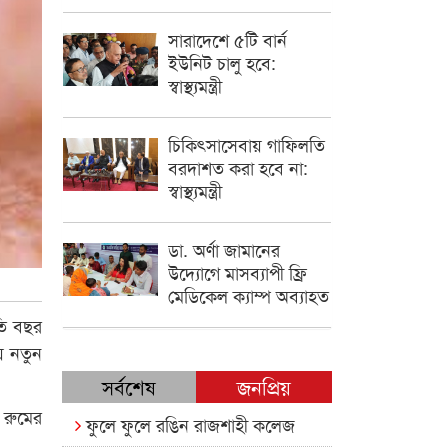
সারাদেশে ৫টি বার্ন
ইউনিট চালু হবে:
স্বাস্থ্যমন্ত্রী
চিকিৎসাসেবায় গাফিলতি
বরদাশত করা হবে না:
স্বাস্থ্যমন্ত্রী
ডা. অর্ণা জামানের
উদ্যোগে মাসব্যাপী ফ্রি
মেডিকেল ক্যাম্প অব্যাহত
তি বছর
য় নতুন
সর্বশেষ
জনপ্রিয়
ল রুমের
ফুলে ফুলে রঙিন রাজশাহী কলেজ