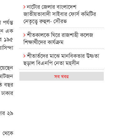
নাটোর জেলার বাংলাদেশ
জাতীয়তাবাদী সাইবার ফোর্স কমিটির
নেতৃত্বে রুহুল- সৌরভ
পর্যন্ত
ছেন এক
শীতকালকে ঘিরে রাজশাহী কলেজ
ার ১৯৫
শিক্ষার্থীদের কার্যক্রম
সিন্দা
শীতার্তদের মাঝে মানবিকতার উষ্ণতা
ছড়াল বিএনপি নেতা মহসীন
 হয়েছেন
র আটজন
রাজশাহী কলেজের মিষ্টি বিকেল
সব খবর
তি বছর
কেমন আছে আমাদের দেশের
 ঢাকার
মধ্যবিত্তরা
রাজশাহী কলেজ ক্যারিয়ার ক্লাবের
জার ২৯
নেতৃত্বে ইসমাইল- বিশাল
রাজশাইন একাডেমির ফল প্রকাশ ও
ল থেকে
পুরস্কার বিতরণ