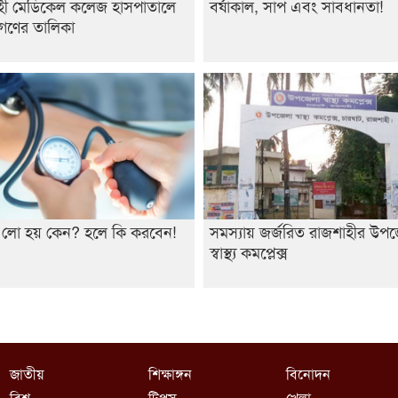
হী মেডিকেল কলেজ হাসপাতালে
বর্ষাকাল, সাপ এবং সাবধানতা!
রগণের তালিকা
ার লো হয় কেন? হলে কি করবেন!
সমস্যায় জর্জরিত রাজশাহীর উপ
স্বাস্থ্য কমপ্লেক্স
জাতীয়
শিক্ষাঙ্গন
বিনোদন
বিশ্ব
টিপস
খেলা