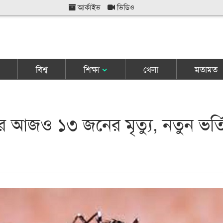
আর্কাইভ
ভিডিও
বিশ্ব
শিক্ষা
খেলা
মতামত
্বরে আজও ১৩ জনের মৃত্যু, নতুন ভর্ত