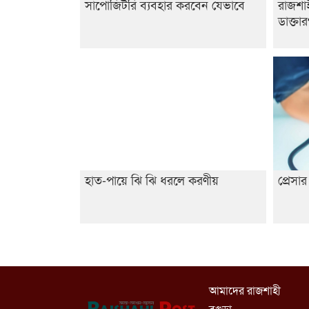
সাপোজিটরি ব্যবহার করবেন যেভাবে
রাজশা
ডাক্তা
হাত-পায়ে ঝি ঝি ধরলে করণীয়
প্রেস
আমাদের রাজশাহী
বগুড়া