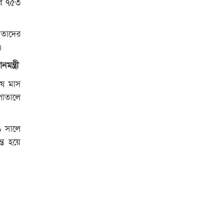
ার ৭৫৩
রাজশাহী কলেজের শিক্ষার্থী শাখাওয়াত
পেলেন স্টার এক্সিলেন্স অ্যাওয়ার্ড
 তাদের
।
বিশ্ব নদী বিবস উপলক্ষে নদী সুরক্ষায়
নাওযাত্রা
ন্ত্রী
েষ মাস
খেলার মাঠে বানানো হয়েছে গর্ত
সপাতালে
ঝুঁকিতে আষাড়িয়াদহর দুই বিদ্যালয়
ইসলামের ইতিহাস ও সংস্কৃতি বিভাগের
১ সালে
লাইট হাউজ ক্লাবের নেতৃত্ব ইসতিয়াক-
্ত হয়ে
মাহফুজ
ডাকসুতে শিবিরের নিরঙ্কুশ জয়
রাজশাহীতে ট্রাকচাপায় ভ্যানচালক
নিহত
শেষ সময়ে ভোট কারচুরি অভিযোগ