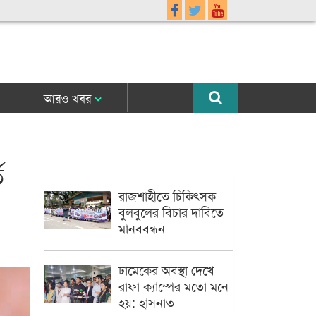
আরও খবর
ি
রাজশাহীতে চিকিৎসক
বুলবুলের বিচার দাবিতে
মানববন্ধন
ঢামেকের অবস্থা দেখে
রাফা ক্যাম্পের মতো মনে
হয়: হাসনাত