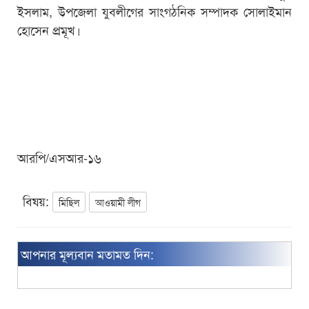
ইসলাম, উপজেলা যুবলীগের সাংগঠনিক সম্পাদক সোলাইমান
হোসেন প্রমূখ।
আরপি/এসআর-১৬
বিষয়:
মিছিল
আওয়ামী লীগ
আপনার মূল্যবান মতামত দিন: