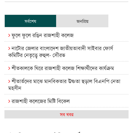
সর্বশেষ
জনপ্রিয়
ফুলে ফুলে রঙিন রাজশাহী কলেজ
নাটোর জেলার বাংলাদেশ জাতীয়তাবাদী সাইবার ফোর্স
কমিটির নেতৃত্বে রুহুল- সৌরভ
শীতকালকে ঘিরে রাজশাহী কলেজ শিক্ষার্থীদের কার্যক্রম
শীতার্তদের মাঝে মানবিকতার উষ্ণতা ছড়াল বিএনপি নেতা
মহসীন
রাজশাহী কলেজের মিষ্টি বিকেল
কেমন আছে আমাদের দেশের মধ্যবিত্তরা
সব খবর
রাজশাহী কলেজ ক্যারিয়ার ক্লাবের নেতৃত্বে ইসমাইল- বিশাল