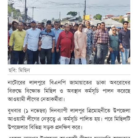
ছবি: মিছিল
নাটোরের লালপুরে বিএনপি জামায়াতের ডাকা অবরোধের
বিরুদ্ধে বিক্ষোভ মিছিল ও অবস্থান কর্মসূচি পালন করেছে
আওয়ামী লীগের নেতাকর্মীরা।
বুধবার (১ নভেম্বর) দিনব্যাপী লালপুর ত্রিমোহনীতে উপজেলা
আওয়ামী লীগের নেতৃত্বে এ কর্মসূচি পালিত হয়। পরে মিছিলটি
উপজেলার বিভিন্ন সড়ক প্রদক্ষিণ করে।
এসময় লালপুর উপজেলা আওয়ামী লীগের সভাপতি আফতাব